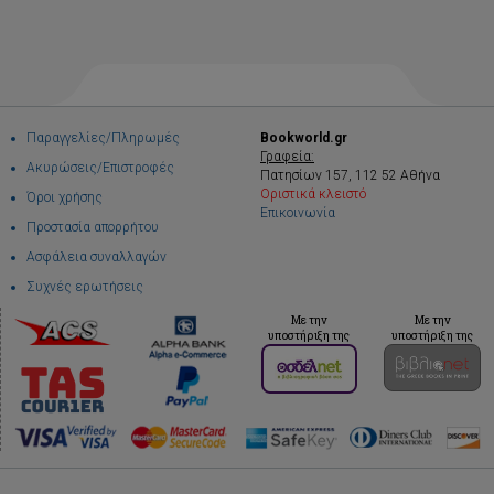
Παραγγελίες/Πληρωμές
Bookworld.gr
Γραφεία:
Ακυρώσεις/Επιστροφές
Πατησίων 157, 112 52 Αθήνα
Οριστικά κλειστό
Όροι χρήσης
Επικοινωνία
Προστασία απορρήτου
Ασφάλεια συναλλαγών
Συχνές ερωτήσεις
Με την
Με την
υποστήριξη της
υποστήριξη της