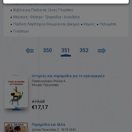
Βιβλιοπαιχνίδια
Μυθολογία
Βιβλία για Παιδιά σε Ξένες Γλώσσες
Μουσική - Θέατρο - Τραγούδια - Ανέκδοτα
Παιδική Λογοτεχνία Θεωρία και Δοκίμια
Κόμικς
Πολυμέσα
Γνώσεων
350
351
352
Ιστορίες και παραμύθια για το νηπιαγωγείο
Παπανικολάου Ρούλα Α.
Μικρός Πρίγκηπας
€19,08
€17,17
Παραμύθια και άλλα
Δέλτα Πηνελόπη Σ. 1874-1941