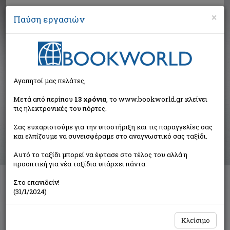
×
Παύση εργασιών
Αναζήτηση
Αγαπητοί μας πελάτες,
Βιβλία στην κατηγορία
Μετά από περίπου
13 χρόνια
, το www.bookworld.gr κλείνει
τις ηλεκτρονικές του πόρτες.
Παιδικά - Εφηβικά
Σας ευχαριστούμε για την υποστήριξη και τις παραγγελίες σας
και ελπίζουμε να συνεισφέραμε στο αναγνωστικό σας ταξίδι.
Ταξινόμηση ανά:
Αυτό το ταξίδι μπορεί να έφτασε στο τέλος του αλλά η
προοπτική για νέα ταξίδια υπάρχει πάντα.
Στο επανιδείν!
Διαθέσιμες υποκατηγορίες
(31/1/2024)
Παραμύθια
Προσχολικής Ηλικίας
Παιδική και Εφηβική Λογοτεχνία
Εορταστικά - Επετειακά
Κλείσιμο
Δραστηριότητες - Χειροτεχνίες
Ημερολόγια - Λευκώματα