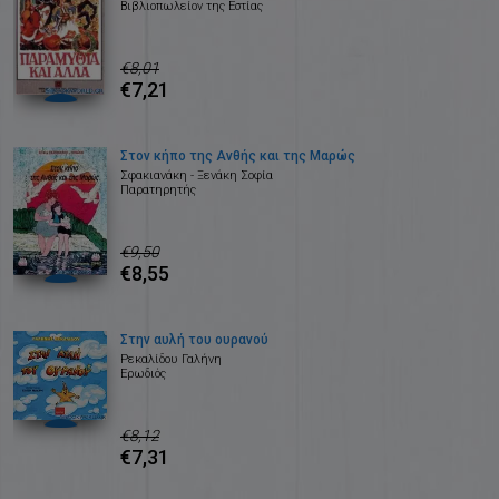
Βιβλιοπωλείον της Εστίας
€8,01
€7,21
Στον κήπο της Ανθής και της Μαρώς
Σφακιανάκη - Ξενάκη Σοφία
Παρατηρητής
€9,50
€8,55
Στην αυλή του ουρανού
Ρεκαλίδου Γαλήνη
Ερωδιός
€8,12
€7,31