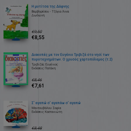
Η μυτίτσα της Δάφνης
Βαρβαρέσου - Τζόγια Άννα
Δωδώνη
€9,50
€8,55
Διακοπές με τον Ευγένιο Τριβιζά στο νησί των
πυροτεχνημάτων. Ο χρυσός χαρτοπόλεμος (τ.2)
Τριβιζάς Ευγένιος
Εκδόσεις Πατάκη
€8,46
€7,61
Σ' αγαπώ σ' αγαπάω σ' αγαπώ
Μαντουβάλου Σοφία
Εκδόσεις Καστανιώτη
€8,48