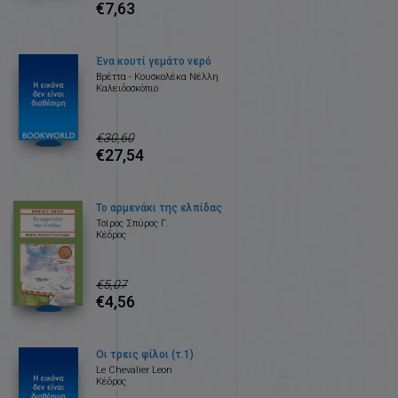
€7,63
Ένα κουτί γεμάτο νερό
Βρέττα - Κουσκολέκα Νέλλη
Καλειδοσκόπιο
€30,60
€27,54
Το αρμενάκι της ελπίδας
Τσίρος Σπύρος Γ.
Κέδρος
€5,07
€4,56
Οι τρεις φίλοι (τ.1)
Le Chevalier Leon
Κέδρος