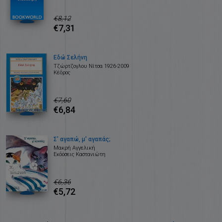
€8,12
€7,31
Εδώ Σελήνη
Τζώρτζογλου Νίτσα 1926-2009
Κέδρος
€7,60
€6,84
Σ' αγαπώ, μ' αγαπάς;
Μακρή Αγγελική
Εκδόσεις Καστανιώτη
€6,36
€5,72