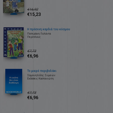
€16,92
€15,23
Η πράσινη καρδιά του κόσμου
Πατεράκη Γιολάντα
Περίπλους
€7,73
€6,96
Το μικρό περιβολάκι
Σαμουηλίδης Συμεών
Εκδόσεις Καστανιώτη
€7,73
€6,96