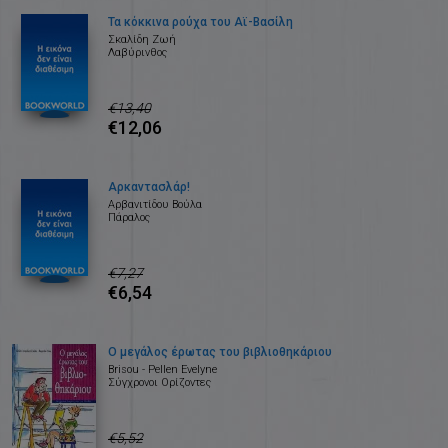
Τα κόκκινα ρούχα του Αϊ-Βασίλη
Σκαλίδη Ζωή
Λαβύρινθος
€13,40
€12,06
Αρκαντασλάρ!
Αρβανιτίδου Βούλα
Πάραλος
€7,27
€6,54
Ο μεγάλος έρωτας του βιβλιοθηκάριου
Brisou - Pellen Evelyne
Σύγχρονοι Ορίζοντες
€5,52