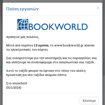
×
Παύση εργασιών
Αναζήτηση
Αγαπητοί μας πελάτες,
Βιβλία στην κατηγορία
Μετά από περίπου
13 χρόνια
, το www.bookworld.gr κλείνει
τις ηλεκτρονικές του πόρτες.
Παιδικά - Εφηβικά
Σας ευχαριστούμε για την υποστήριξη και τις παραγγελίες σας
και ελπίζουμε να συνεισφέραμε στο αναγνωστικό σας ταξίδι.
Ταξινόμηση ανά:
Αυτό το ταξίδι μπορεί να έφτασε στο τέλος του αλλά η
προοπτική για νέα ταξίδια υπάρχει πάντα.
Στο επανιδείν!
Διαθέσιμες υποκατηγορίες
(31/1/2024)
Παραμύθια
Προσχολικής Ηλικίας
Παιδική και Εφηβική Λογοτεχνία
Εορταστικά - Επετειακά
Κλείσιμο
Δραστηριότητες - Χειροτεχνίες
Ημερολόγια - Λευκώματα