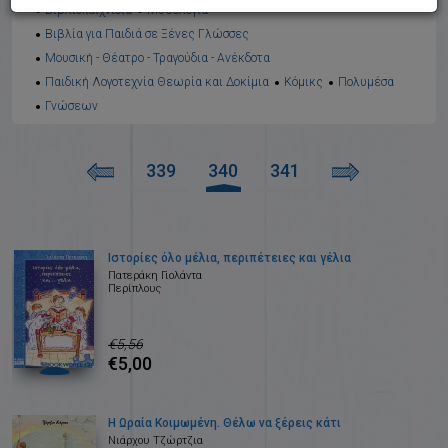
Βιβλιοπαιχνίδια
Μυθολογία
Βιβλία για Παιδιά σε Ξένες Γλώσσες
Μουσική - Θέατρο - Τραγούδια - Ανέκδοτα
Παιδική Λογοτεχνία Θεωρία και Δοκίμια
Κόμικς
Πολυμέσα
Γνώσεων
339
340
341
Ιστορίες όλο μέλια, περιπέτειες και γέλια
Πατεράκη Γιολάντα
Περίπλους
€5,56
€5,00
Η Ωραία Κοιμωμένη. Θέλω να ξέρεις κάτι
Νιάρχου Τζώρτζια