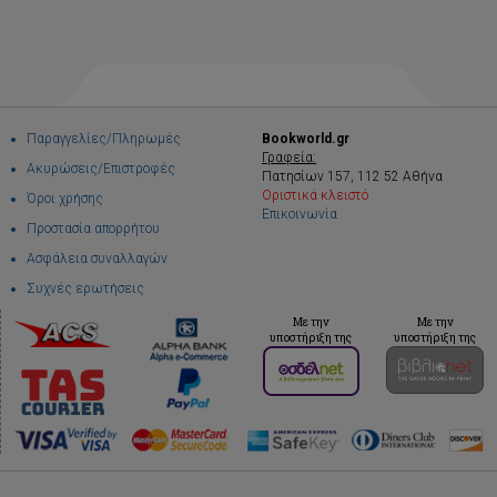
Παραγγελίες/Πληρωμές
Bookworld.gr
Γραφεία:
Ακυρώσεις/Επιστροφές
Πατησίων 157, 112 52 Αθήνα
Οριστικά κλειστό
Όροι χρήσης
Επικοινωνία
Προστασία απορρήτου
Ασφάλεια συναλλαγών
Συχνές ερωτήσεις
Με την
Με την
υποστήριξη της
υποστήριξη της