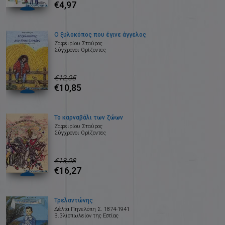
€4,97
Ο ξυλοκόπος που έγινε άγγελος
Ζαφειρίου Σταύρος
Σύγχρονοι Ορίζοντες
€12,05
€10,85
Το καρναβάλι των ζώων
Ζαφειρίου Σταύρος
Σύγχρονοι Ορίζοντες
€18,08
€16,27
Τρελαντώνης
Δέλτα Πηνελόπη Σ. 1874-1941
Βιβλιοπωλείον της Εστίας