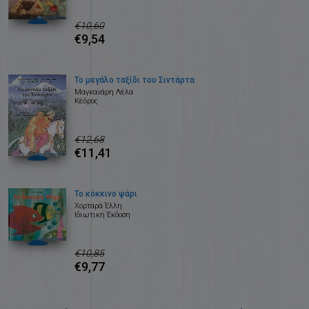
€10,60
€9,54
Το μεγάλο ταξίδι του Σιντάρτα
Μαγκανάρη Λέλα
Κέδρος
€12,68
€11,41
Το κόκκινο ψάρι
Χορταρά Έλλη
Ιδιωτική Έκδοση
€10,85
€9,77