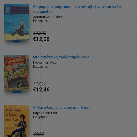
Ο τρομερός ραφτάκος εκατονταβελόνης και άλλα
παραμύθια
Αριστοτέλους Τάσος
Επιφανίου
€12,72
€12,08
Μια πικάντικη τρελοπαρέα Νο 2
Κουπεπίδη Λέφη
Επιφανίου
€13,12
€12,46
Ο Μανωλιός, ο δράκος κι ο Άγιος
Καραντινού Εύα
Παρρησία
€6,00