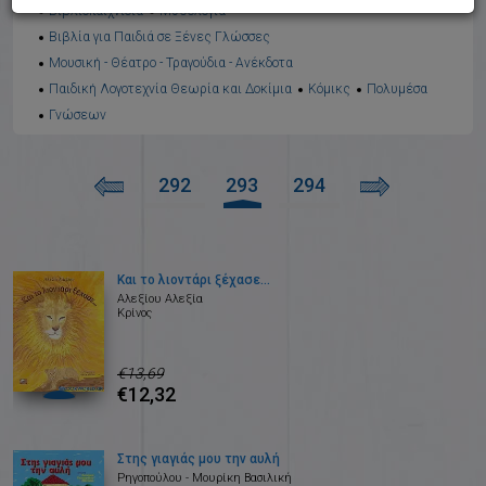
Βιβλιοπαιχνίδια
Μυθολογία
Βιβλία για Παιδιά σε Ξένες Γλώσσες
Μουσική - Θέατρο - Τραγούδια - Ανέκδοτα
Παιδική Λογοτεχνία Θεωρία και Δοκίμια
Κόμικς
Πολυμέσα
Γνώσεων
292
293
294
Και το λιοντάρι ξέχασε...
Αλεξίου Αλεξία
Κρίνος
€13,69
€12,32
Στης γιαγιάς μου την αυλή
Ρηγοπούλου - Μουρίκη Βασιλική