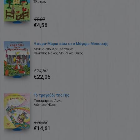
Έλυτρον
€5,07
€4,56
Η κυρα-Μάρω πάει στο Μέγαρο Μουσικής
Ματθαιοπούλου Δέσποινα
Φίλιππος Νάκας Μουσικός Οίκος
€24,50
€22,05
Το τραγούδι της Γης
Παπαμάρκου Άννα
Λώτινος Ήλιος
€16,23
€14,61