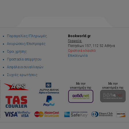
Παραγγελίες/Πληρωμές
Bookworld.gr
Γραφεία:
Ακυρώσεις/Επιστροφές
Πατησίων 157, 112 52 Αθήνα
Οριστικά κλειστό
Όροι χρήσης
Επικοινωνία
Προστασία απορρήτου
Ασφάλεια συναλλαγών
Συχνές ερωτήσεις
Με την
Με την
υποστήριξη της
υποστήριξη της