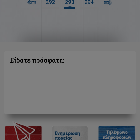
292
293
294
Είδατε πρόσφατα: