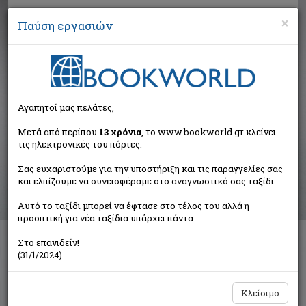
×
Παύση εργασιών
Αναζήτηση
Αγαπητοί μας πελάτες,
Βιβλία στην κατηγορία
Μετά από περίπου
13 χρόνια
, το www.bookworld.gr κλείνει
τις ηλεκτρονικές του πόρτες.
Παιδικά - Εφηβικά
Σας ευχαριστούμε για την υποστήριξη και τις παραγγελίες σας
και ελπίζουμε να συνεισφέραμε στο αναγνωστικό σας ταξίδι.
Ταξινόμηση ανά:
Αυτό το ταξίδι μπορεί να έφτασε στο τέλος του αλλά η
προοπτική για νέα ταξίδια υπάρχει πάντα.
Στο επανιδείν!
Διαθέσιμες υποκατηγορίες
(31/1/2024)
Παραμύθια
Προσχολικής Ηλικίας
Παιδική και Εφηβική Λογοτεχνία
Εορταστικά - Επετειακά
Κλείσιμο
Δραστηριότητες - Χειροτεχνίες
Ημερολόγια - Λευκώματα