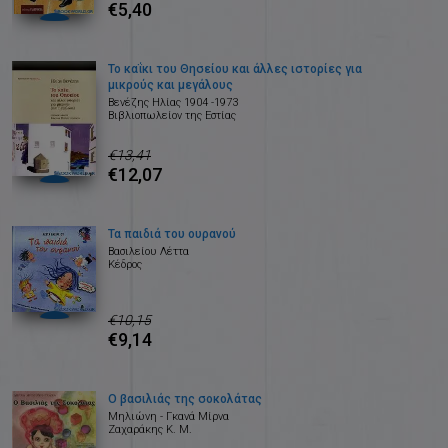
€5,40
Το καΐκι του Θησείου και άλλες ιστορίες για
μικρούς και μεγάλους
Βενέζης Ηλίας 1904 -1973
Βιβλιοπωλείον της Εστίας
€13,41
€12,07
Τα παιδιά του ουρανού
Βασιλείου Λέττα
Κέδρος
€10,15
€9,14
Ο βασιλιάς της σοκολάτας
Μηλιώνη - Γκανά Μίρνα
Ζαχαράκης Κ. Μ.