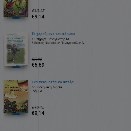
€10,15
€9,14
Τα χαρούμενα του κόσμου
Σωτήρχος Παναγιώτης Μ.
Εκδόσεις Νεκτάριος Παναγόπουλος Δ.
€7,43
€6,69
Ένα πεισματάρικο αστέρι
Δαμασκηνάκη Μαρία
Γράμμα
€10,15
€9,14