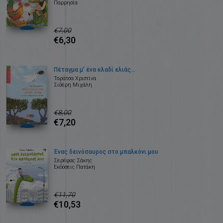
Παρρησία
€7,00
€6,30
Πέταγμα μ' ένα κλαδί ελιάς...
Ταράτσα Χριστίνα
Σιδέρη Μιχάλη
€8,00
€7,20
Ένας δεινόσαυρος στο μπαλκόνι μου
Σερέφας Σάκης
Εκδόσεις Πατάκη
€11,70
€10,53