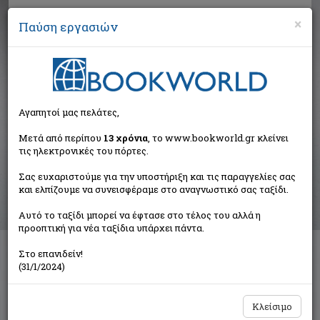
×
Παύση εργασιών
Αναζήτηση
Αγαπητοί μας πελάτες,
Βιβλία στην κατηγορία
Μετά από περίπου
13 χρόνια
, το www.bookworld.gr κλείνει
τις ηλεκτρονικές του πόρτες.
Παιδικά - Εφηβικά
Σας ευχαριστούμε για την υποστήριξη και τις παραγγελίες σας
και ελπίζουμε να συνεισφέραμε στο αναγνωστικό σας ταξίδι.
Ταξινόμηση ανά:
Αυτό το ταξίδι μπορεί να έφτασε στο τέλος του αλλά η
προοπτική για νέα ταξίδια υπάρχει πάντα.
Στο επανιδείν!
Διαθέσιμες υποκατηγορίες
(31/1/2024)
Παραμύθια
Προσχολικής Ηλικίας
Παιδική και Εφηβική Λογοτεχνία
Εορταστικά - Επετειακά
Κλείσιμο
Δραστηριότητες - Χειροτεχνίες
Ημερολόγια - Λευκώματα