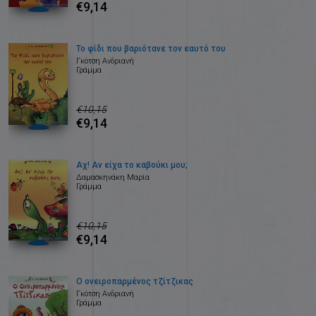
€9,14
Το φίδι που βαριότανε τον εαυτό του
Γκότση Ανδριανή
Γράμμα
€10,15
€9,14
Αχ! Αν είχα το καβούκι μου;
Δαμασκηνάκη Μαρία
Γράμμα
€10,15
€9,14
Ο ονειροπαρμένος τζίτζικας
Γκότση Ανδριανή
Γράμμα