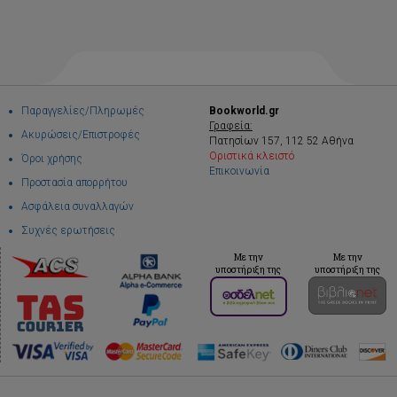
Παραγγελίες/Πληρωμές
Bookworld.gr
Γραφεία:
Ακυρώσεις/Επιστροφές
Πατησίων 157, 112 52 Αθήνα
Οριστικά κλειστό
Όροι χρήσης
Επικοινωνία
Προστασία απορρήτου
Ασφάλεια συναλλαγών
Συχνές ερωτήσεις
Με την
Με την
υποστήριξη της
υποστήριξη της