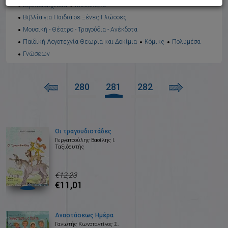
Βιβλιοπαιχνίδια
Μυθολογία
Βιβλία για Παιδιά σε Ξένες Γλώσσες
Μουσική - Θέατρο - Τραγούδια - Ανέκδοτα
Παιδική Λογοτεχνία Θεωρία και Δοκίμια
Κόμικς
Πολυμέσα
Γνώσεων
280
281
282
Οι τραγουδιστάδες
Γεργατσούλης Βασίλης Ι.
Ταξιδευτής
€12,23
€11,01
Αναστάσεως Ημέρα
Γανωτής Κωνσταντίνος Σ.