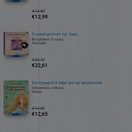
€14,43
€12,99
Το μικρό μυστικό της ζωής...
Βεληβασάκη Γεωργία
Polytropon
€25,12
€22,61
Ένα ξεχωριστό δώρο για την πριγκίπισσα
Αθανασιάδου Ανθούλα
Κέδρος
€14,06
€12,65