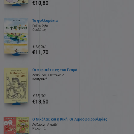
€10,80
Τα φυλλαράκια
Ρόζου Άβα
Οσελότος
€13,00
€11,70
Οι περιπέτειες του Γκαρό
Λέπουρας Στέφανος Δ.
Καστριανή
€15,00
€13,50
Ο Νικόλας και η Κική. Οι Αιμοσφαιρούληδες
Λαζαρίνη Ακριβή
Ρώσση Ε.