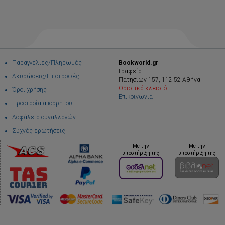
Παραγγελίες/Πληρωμές
Bookworld.gr
Γραφεία:
Ακυρώσεις/Επιστροφές
Πατησίων 157, 112 52 Αθήνα
Οριστικά κλειστό
Όροι χρήσης
Επικοινωνία
Προστασία απορρήτου
Ασφάλεια συναλλαγών
Συχνές ερωτήσεις
Με την
Με την
υποστήριξη της
υποστήριξη της