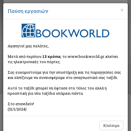
×
Παύση εργασιών
Αναζήτηση
Αγαπητοί μας πελάτες,
Βιβλία στην κατηγορία
Μετά από περίπου
13 χρόνια
, το www.bookworld.gr κλείνει
τις ηλεκτρονικές του πόρτες.
Παιδικά - Εφηβικά
Σας ευχαριστούμε για την υποστήριξη και τις παραγγελίες σας
και ελπίζουμε να συνεισφέραμε στο αναγνωστικό σας ταξίδι.
Ταξινόμηση ανά:
Αυτό το ταξίδι μπορεί να έφτασε στο τέλος του αλλά η
προοπτική για νέα ταξίδια υπάρχει πάντα.
Στο επανιδείν!
Διαθέσιμες υποκατηγορίες
(31/1/2024)
Παραμύθια
Προσχολικής Ηλικίας
Παιδική και Εφηβική Λογοτεχνία
Εορταστικά - Επετειακά
Κλείσιμο
Δραστηριότητες - Χειροτεχνίες
Ημερολόγια - Λευκώματα