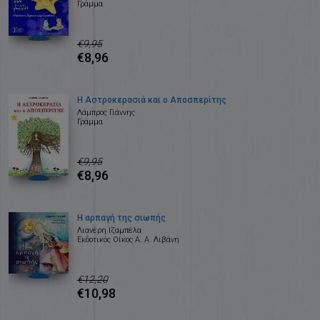
Γράμμα
€9,95
€8,96
Η Αστροκερασιά και ο Αποσπερίτης
Λάμπρος Γιάννης
Γράμμα
€9,95
€8,96
Η αρπαγή της σιωπής
Λιανέρη Ιζαμπέλα
Εκδοτικός Οίκος Α. Α. Λιβάνη
€12,20
€10,98