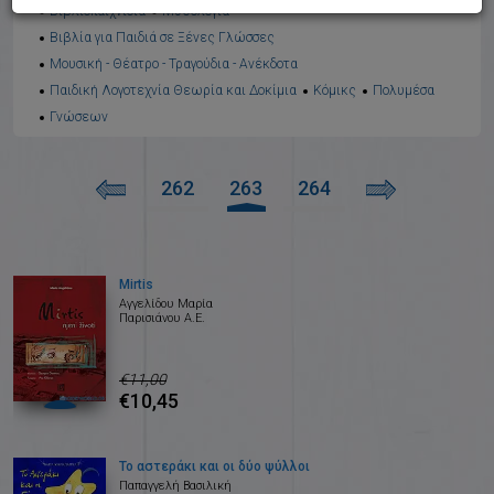
Βιβλιοπαιχνίδια
Μυθολογία
Βιβλία για Παιδιά σε Ξένες Γλώσσες
Μουσική - Θέατρο - Τραγούδια - Ανέκδοτα
Παιδική Λογοτεχνία Θεωρία και Δοκίμια
Κόμικς
Πολυμέσα
Γνώσεων
262
263
264
Mirtis
Αγγελίδου Μαρία
Παρισιάνου Α.Ε.
€11,00
€10,45
Το αστεράκι και οι δύο ψύλλοι
Παπαγγελή Βασιλική