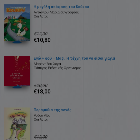
Η μεγάλη απόφαση του Κούκου
Αντωνίου Μαρία συγγραφέας
Οσελότος
€12,00
€10,80
Εγώ + εσύ = Μαζί: Η τέχνη του να είσαι γιαγιά
Μαραντίδου Χαρά
Πάπυρος Εκδοτικός Οργανισμός
€20,00
€18,00
Παραμύθια της νονάς
Ρόζου Άβα
Οσελότος
€12,00