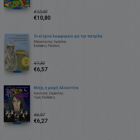
€12,00
€10,80
Το κίτρινο λεωφορείο για την πατρίδα
Μπουλώτης Χρήστος
Εκδόσεις Πατάκη
€7,30
€6,57
Μόξα, η μικρή Αλουστίνα
Κρητικός Σαράντης
Ύμος Εκδόσεις
€6,97
€6,27