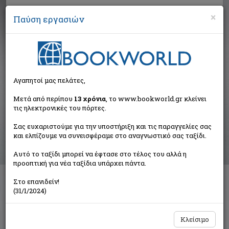
×
Παύση εργασιών
Αναζήτηση
Αγαπητοί μας πελάτες,
Βιβλία στην κατηγορία
Μετά από περίπου
13 χρόνια
, το www.bookworld.gr κλείνει
τις ηλεκτρονικές του πόρτες.
Παιδικά - Εφηβικά
Σας ευχαριστούμε για την υποστήριξη και τις παραγγελίες σας
και ελπίζουμε να συνεισφέραμε στο αναγνωστικό σας ταξίδι.
Ταξινόμηση ανά:
Αυτό το ταξίδι μπορεί να έφτασε στο τέλος του αλλά η
προοπτική για νέα ταξίδια υπάρχει πάντα.
Στο επανιδείν!
Διαθέσιμες υποκατηγορίες
(31/1/2024)
Παραμύθια
Προσχολικής Ηλικίας
Παιδική και Εφηβική Λογοτεχνία
Εορταστικά - Επετειακά
Κλείσιμο
Δραστηριότητες - Χειροτεχνίες
Ημερολόγια - Λευκώματα