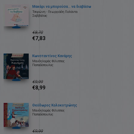
Μακάρι να μπορούσα… να διαβάσω
Τσορώνη - Γεωργιάδη Γιολάντα
Σαββάλας
€8,70
€7,83
Κωνσταντίνος Κανάρης
Μανδηλαράς Φίλιππος
Παπαδόπουλος
€9,99
€8,99
Θεόδωρος Κολοκοτρώνης
Μανδηλαράς Φίλιππος
Παπαδόπουλος
€9,99