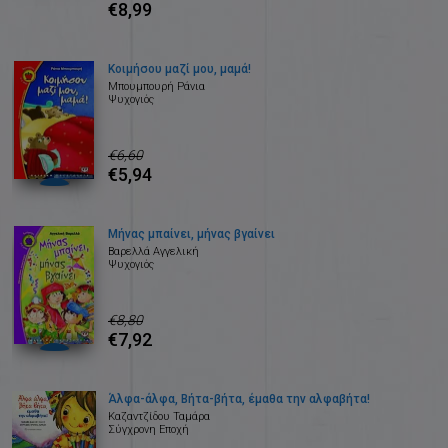
€8,99
Κοιμήσου μαζί μου, μαμά!
Μπουμπουρή Ράνια
Ψυχογιός
€6,60
€5,94
Μήνας μπαίνει, μήνας βγαίνει
Βαρελλά Αγγελική
Ψυχογιός
€8,80
€7,92
Άλφα-άλφα, Βήτα-βήτα, έμαθα την αλφαβήτα!
Καζαντζίδου Ταμάρα
Σύγχρονη Εποχή