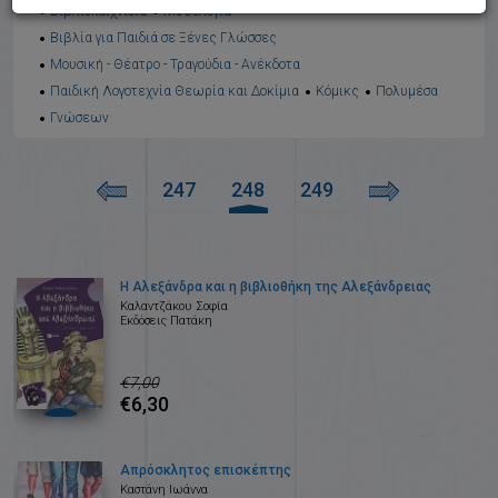
Βιβλιοπαιχνίδια
Μυθολογία
Βιβλία για Παιδιά σε Ξένες Γλώσσες
Μουσική - Θέατρο - Τραγούδια - Ανέκδοτα
Παιδική Λογοτεχνία Θεωρία και Δοκίμια
Κόμικς
Πολυμέσα
Γνώσεων
247
248
249
Η Αλεξάνδρα και η βιβλιοθήκη της Αλεξάνδρειας
Καλαντζάκου Σοφία
Εκδόσεις Πατάκη
€7,00
€6,30
Απρόσκλητος επισκέπτης
Καστάνη Ιωάννα