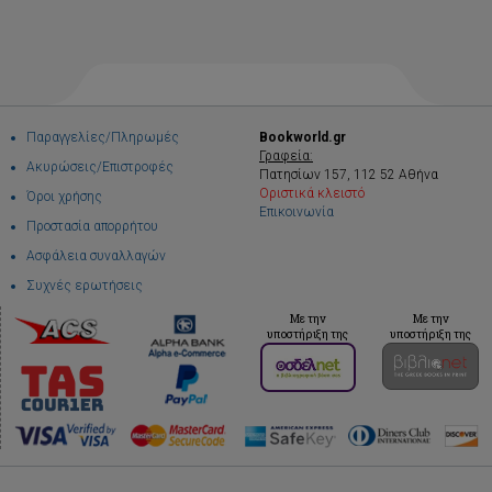
Παραγγελίες/Πληρωμές
Bookworld.gr
Γραφεία:
Ακυρώσεις/Επιστροφές
Πατησίων 157, 112 52 Αθήνα
Οριστικά κλειστό
Όροι χρήσης
Επικοινωνία
Προστασία απορρήτου
Ασφάλεια συναλλαγών
Συχνές ερωτήσεις
Με την
Με την
υποστήριξη της
υποστήριξη της