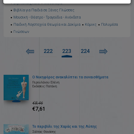
Βιβλιοπαιχνίδια
Μυθολογία
Βιβλία για Παιδιά σε Ξένες Γλώσσες
Μουσική - Θέατρο - Τραγούδια - Ανέκδοτα
Παιδική Λογοτεχνία Θεωρία και Δοκίμια
Κόμικς
Πολυμέσα
Γνώσεων
222
223
224
Ο Νικηφόρος ανακαλύπτει τα συναισθήματα
Γερουλάνου Ελένη
Εκδόσεις Πατάκη
€8,46
€7,61
Το περιβόλι της Χαράς και της Λύπης
Σάλτας Θανάσης