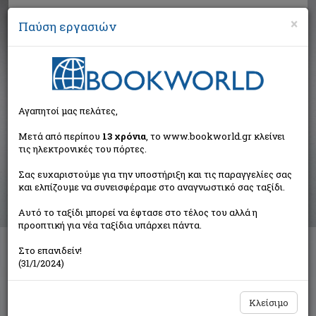
×
Παύση εργασιών
Αναζήτηση
Αγαπητοί μας πελάτες,
Βιβλία στην κατηγορία
Μετά από περίπου
13 χρόνια
, το www.bookworld.gr κλείνει
τις ηλεκτρονικές του πόρτες.
Παιδικά - Εφηβικά
Σας ευχαριστούμε για την υποστήριξη και τις παραγγελίες σας
και ελπίζουμε να συνεισφέραμε στο αναγνωστικό σας ταξίδι.
Ταξινόμηση ανά:
Αυτό το ταξίδι μπορεί να έφτασε στο τέλος του αλλά η
προοπτική για νέα ταξίδια υπάρχει πάντα.
Στο επανιδείν!
Διαθέσιμες υποκατηγορίες
(31/1/2024)
Παραμύθια
Προσχολικής Ηλικίας
Παιδική και Εφηβική Λογοτεχνία
Εορταστικά - Επετειακά
Κλείσιμο
Δραστηριότητες - Χειροτεχνίες
Ημερολόγια - Λευκώματα