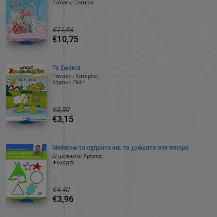
Εκδόσεις Cambia
€11,94
€10,75
Τα ζωάκια
Γιαννίκου Κατερίνα
Χάρτινη Πόλη
€3,50
€3,15
Μαθαίνω τα σχήματα και τα χρώματα σαν ποίημα
Δημόπουλος Χρήστος
Ψυχογιός
€4,40
€3,96