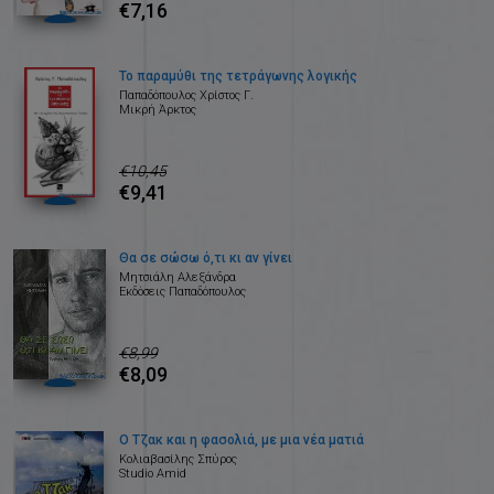
€7,16
Το παραμύθι της τετράγωνης λογικής
Παπαδόπουλος Χρίστος Γ.
Μικρή Άρκτος
€10,45
€9,41
Θα σε σώσω ό,τι κι αν γίνει
Μητσιάλη Αλεξάνδρα
Εκδόσεις Παπαδόπουλος
€8,99
€8,09
Ο Τζακ και η φασολιά, με μια νέα ματιά
Κολιαβασίλης Σπύρος
Studio Amid