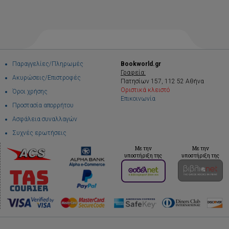
Παραγγελίες/Πληρωμές
Bookworld.gr
Γραφεία:
Ακυρώσεις/Επιστροφές
Πατησίων 157, 112 52 Αθήνα
Οριστικά κλειστό
Όροι χρήσης
Επικοινωνία
Προστασία απορρήτου
Ασφάλεια συναλλαγών
Συχνές ερωτήσεις
Με την
Με την
υποστήριξη της
υποστήριξη της