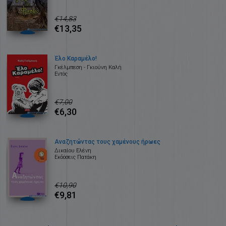
€14,83
€13,35
Έλο Καραμέλο!
Γκέλμπεση - Γκιούνη Καλή
Εντός
€7,00
€6,30
Αναζητώντας τους χαμένους ήρωες
Δικαίου Ελένη
Εκδόσεις Πατάκη
€10,90
€9,81