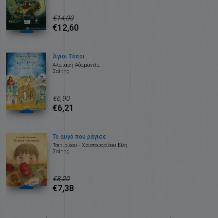
€14,00
€12,60
Άγιοι Τόποι
Αλατάρη Αδαμαντία
Σαΐτης
€6,90
€6,21
Το αυγό που ράγισε
Τσιτιρίδου - Χριστοφορίδου Εύη
Σαΐτης
€8,20
€7,38