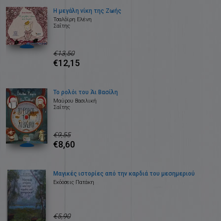
Η μεγάλη νίκη της Ζωής
Τσαλδίρη Ελένη
Σαΐτης
€13,50
€12,15
Το ρολόι του Άι Βασίλη
Μαύρου Βασιλική
Σαΐτης
€9,55
€8,60
Μαγικές ιστορίες από την καρδιά του μεσημεριού
Εκδόσεις Πατάκη
€5,90