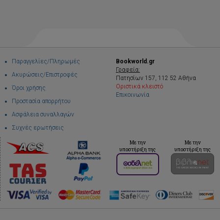
Παραγγελίες/Πληρωμές
Bookworld.gr
Γραφεία:
Ακυρώσεις/Επιστροφές
Πατησίων 157, 112 52 Αθήνα
Οριστικά κλειστό
Όροι χρήσης
Επικοινωνία
Προστασία απορρήτου
Ασφάλεια συναλλαγών
Συχνές ερωτήσεις
Με την
Με την
υποστήριξη της
υποστήριξη της