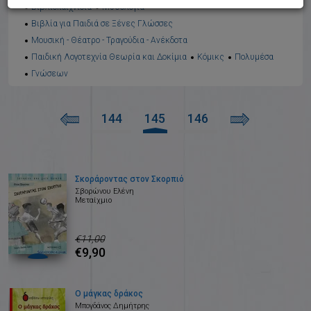
Βιβλιοπαιχνίδια
Μυθολογία
Βιβλία για Παιδιά σε Ξένες Γλώσσες
Μουσική - Θέατρο - Τραγούδια - Ανέκδοτα
Παιδική Λογοτεχνία Θεωρία και Δοκίμια
Κόμικς
Πολυμέσα
Γνώσεων
144
145
146
Σκοράροντας στον Σκορπιό
Σβορώνου Ελένη
Μεταίχμιο
€11,00
€9,90
Ο μάγκας δράκος
Μπογδάνος Δημήτρης