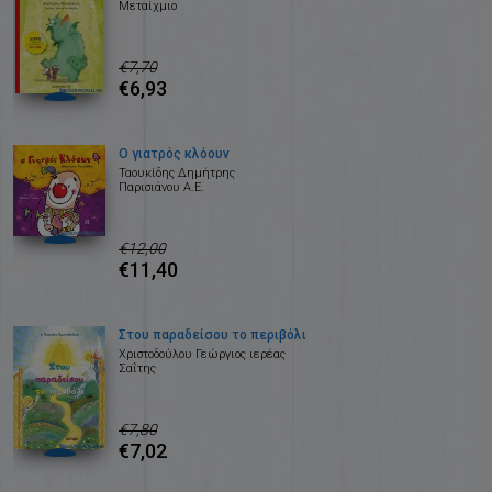
Μεταίχμιο
€7,70
€6,93
Ο γιατρός κλόουν
Ταουκίδης Δημήτρης
Παρισιάνου Α.Ε.
€12,00
€11,40
Στου παραδείσου το περιβόλι
Χριστοδούλου Γεώργιος ιερέας
Σαΐτης
€7,80
€7,02