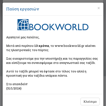
×
Παύση εργασιών
Αναζήτηση
Αγαπητοί μας πελάτες,
Βιβλία στην κατηγορία
Μετά από περίπου
13 χρόνια
, το www.bookworld.gr κλείνει
τις ηλεκτρονικές του πόρτες.
Παιδικά - Εφηβικά
Σας ευχαριστούμε για την υποστήριξη και τις παραγγελίες σας
και ελπίζουμε να συνεισφέραμε στο αναγνωστικό σας ταξίδι.
Ταξινόμηση ανά:
Αυτό το ταξίδι μπορεί να έφτασε στο τέλος του αλλά η
προοπτική για νέα ταξίδια υπάρχει πάντα.
Στο επανιδείν!
Διαθέσιμες υποκατηγορίες
(31/1/2024)
Παραμύθια
Προσχολικής Ηλικίας
Παιδική και Εφηβική Λογοτεχνία
Εορταστικά - Επετειακά
Κλείσιμο
Δραστηριότητες - Χειροτεχνίες
Ημερολόγια - Λευκώματα