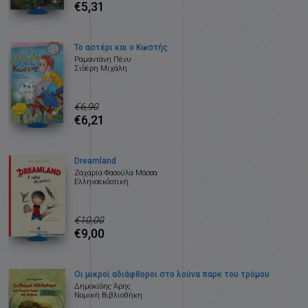
€5,31
Το αστέρι και ο Κωστής
Ραμαντάνη Πένυ
Σιδέρη Μιχάλη
€6,90
€6,21
Dreamland
Ζαχαρία-Φασούλα Μάσσα
Ελληνοεκδοτική
€10,00
€9,00
Οι μικροί αδιάφθοροι στο λούνα παρκ του τρόμου
Δημοκίδης Άρης
Νομική Βιβλιοθήκη