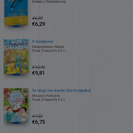
Εκδόσεις Παπαδόπουλος
€6,99
€6,29
Ο Αυγερινός
Κασαμπαλάκου Μαρία
Θύρα (Σταμούλη Α.Ε.)
€10,90
€9,81
Τα τείχη του έγιναν ζεστή αγκαλιά
Μουρίκη Κατερίνα
Θύρα (Σταμούλη Α.Ε.)
€7,50
€6,75