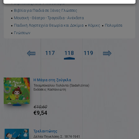
Βιβλιοπαιχνίδια
Μυθολογία
Βιβλία για Παιδιά σε Ξένες Γλώσσες
Μουσική - Θέατρο - Τραγούδια - Ανέκδοτα
Παιδική Λογοτεχνία Θεωρία και Δοκίμια
Κόμικς
Πολυμέσα
Γνώσεων
117
118
119
Η Μάγια στη ζούγκλα
Τσιαμπόκαλου Γιολάντα (Sadahzinia)
Εκδόσεις Καστανιώτη
€10,60
€9,54
Τρελαντώνης
Δέλτα Πηνελόπη Σ. 1874-1941