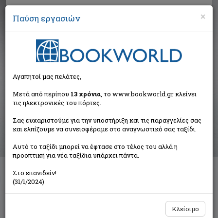
×
Παύση εργασιών
Αναζήτηση
Αγαπητοί μας πελάτες,
Βιβλία στην κατηγορία
Μετά από περίπου
13 χρόνια
, το www.bookworld.gr κλείνει
τις ηλεκτρονικές του πόρτες.
Παιδικά - Εφηβικά
Σας ευχαριστούμε για την υποστήριξη και τις παραγγελίες σας
και ελπίζουμε να συνεισφέραμε στο αναγνωστικό σας ταξίδι.
Ταξινόμηση ανά:
Αυτό το ταξίδι μπορεί να έφτασε στο τέλος του αλλά η
προοπτική για νέα ταξίδια υπάρχει πάντα.
Στο επανιδείν!
Διαθέσιμες υποκατηγορίες
(31/1/2024)
Παραμύθια
Προσχολικής Ηλικίας
Παιδική και Εφηβική Λογοτεχνία
Εορταστικά - Επετειακά
Κλείσιμο
Δραστηριότητες - Χειροτεχνίες
Ημερολόγια - Λευκώματα