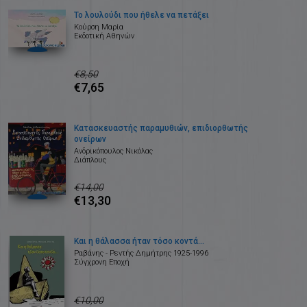
Το λουλούδι που ήθελε να πετάξει
Κούρση Μαρία
Εκδοτική Αθηνών
€8,50
€7,65
Κατασκευαστής παραμυθιών, επιδιορθωτής
ονείρων
Ανδρικόπουλος Νικόλας
Διάπλους
€14,00
€13,30
Και η θάλασσα ήταν τόσο κοντά...
Ραβάνης - Ρεντής Δημήτρης 1925-1996
Σύγχρονη Εποχή
€10,00