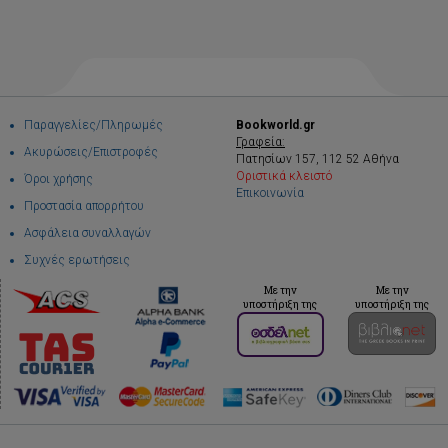
Παραγγελίες/Πληρωμές
Bookworld.gr
Γραφεία:
Ακυρώσεις/Επιστροφές
Πατησίων 157, 112 52 Αθήνα
Οριστικά κλειστό
Όροι χρήσης
Επικοινωνία
Προστασία απορρήτου
Ασφάλεια συναλλαγών
Συχνές ερωτήσεις
Με την
Με την
υποστήριξη της
υποστήριξη της