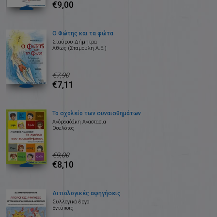
€9,00
Ο Φώτης και τα φώτα
Σταύρου Δήμητρα
Άθως (Σταμούλη Α.Ε.)
€7,90
€7,11
Το σχολείο των συναισθημάτων
Ανδρεαδάκη Αναστασία
Οσελότος
€9,00
€8,10
Αιτιολογικές αφηγήσεις
Συλλογικό έργο
Εντύποις