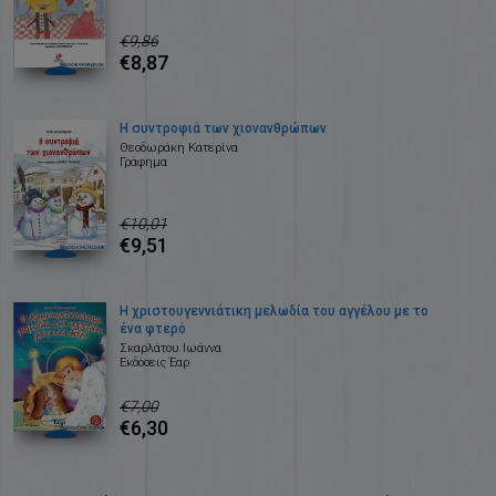
€9,86
€8,87
Η συντροφιά των χιονανθρώπων
Θεοδωράκη Κατερίνα
Γράφημα
€10,01
€9,51
Η χριστουγεννιάτικη μελωδία του αγγέλου με το
ένα φτερό
Σκαρλάτου Ιωάννα
Εκδόσεις Έαρ
€7,00
€6,30