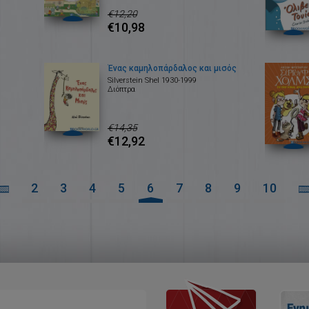
€12,20
€10,98
Ένας καμηλοπάρδαλος και μισός
Silverstein Shel 1930-1999
Διόπτρα
€14,35
€12,92
2
3
4
5
6
7
8
9
10