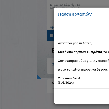
Το ηλεκτρονικό κατάστημα
βιβλίων που αναζητούσατε!
Παύση εργασιών
|
|
|
Αρχική
Το καλάθι μου
Εγγραφή
Σύνδ
Αναζήτηση
Αγαπητοί μας πελάτες,
Βιβλία στην κατηγο
Μετά από περίπου
13 χρόνια
, το
Σας ευχαριστούμε για την υποστή
Παιδικά - Εφηβικά
>
Παιδική και Εφη
Αυτό το ταξίδι μπορεί να έφτασε 
Στο επανιδείν!
(31/1/2024)
Διαθέσιμες υποκατηγορίες
Ηλικία 3+
Ηλικία 6+
Ηλικία 8+
Ηλ