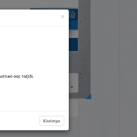
×
είναι άδειο
τηγορίες βιβλίων
στικό σας ταξίδι.
ση ανά:
Κλείσιμο