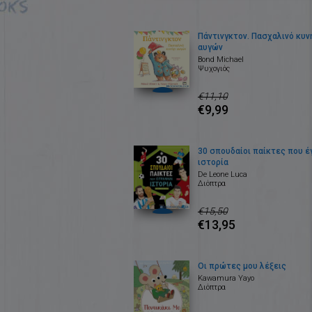
Πάντινγκτον. Πασχαλινό κυν
αυγών
Bond Michael
Ψυχογιός
€11,10
€9,99
30 σπουδαίοι παίκτες που 
ιστορία
De Leone Luca
Διόπτρα
€15,50
€13,95
Οι πρώτες μου λέξεις
Kawamura Yayo
Διόπτρα