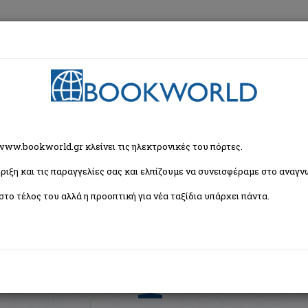
εση
Κα
ρία
 www.bookworld.gr κλείνει τις ηλεκτρονικές του πόρτες.
ριξη και τις παραγγελίες σας και ελπίζουμε να συνεισφέραμε στο αναγνω
Ταξινόμη
βική Λογοτεχνία
στο τέλος του αλλά η προοπτική για νέα ταξίδια υπάρχει πάντα.
ικία 10+
Ηλικία 13+
Ηλικία 16+
2
3
4
5
6
7
8
9
10