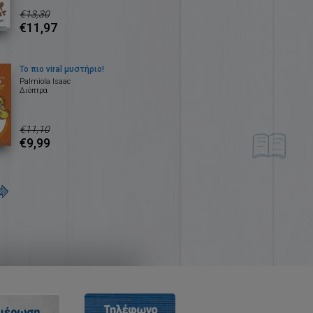
€13,30
€11,97
Το πιο viral μυστήριο!
Palmiola Isaac
Διόπτρα
€11,10
€9,99