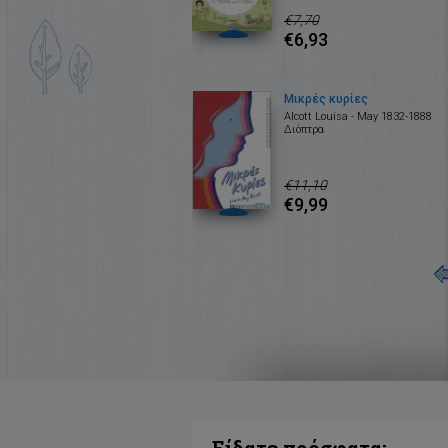
€7,70
€6,93
Μικρές κυρίες
Alcott Louisa - May 1832-1888
Διόπτρα
€11,10
€9,99