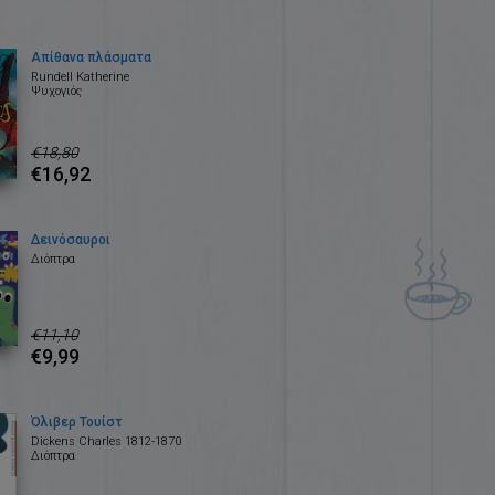
Απίθανα πλάσματα
Rundell Katherine
Ψυχογιός
€18,80
€16,92
Δεινόσαυροι
Διόπτρα
€11,10
€9,99
Όλιβερ Τουίστ
Dickens Charles 1812-1870
Διόπτρα