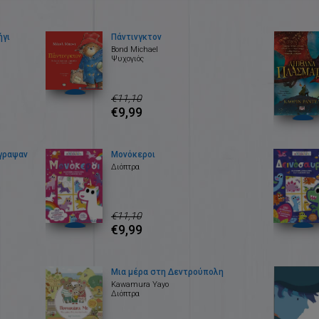
ήγι
Πάντινγκτον
Bond Michael
Ψυχογιός
€11,10
€9,99
έγραψαν
Μονόκεροι
Διόπτρα
€11,10
€9,99
Μια μέρα στη Δεντρούπολη
Kawamura Yayo
Διόπτρα