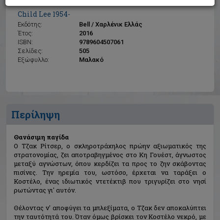
Θανάσιμη παγίδα
Child Lee 1954-
Εκδότης:
Bell / Χαρλένικ Ελλάς
Έτος:
2016
ISBN:
9789604507061
Σελίδες:
505
Εξώφυλλο:
Μαλακό
Περίληψη
Θανάσιμη παγίδα
Ο Τζακ Ρίτσερ, ο σκληροτράχηλος πρώην αξιωματικός της
στρατονομίας, ζει αποτραβηγμένος στο Κη Γουέστ, άγνωστος
μεταξύ αγνώστων, όπου κερδίζει τα προς το ζην σκάβοντας
πισίνες. Την ηρεμία του, ωστόσο, έρχεται να ταράξει ο
Κοστέλο, ένας ιδιωτικός ντετέκτιβ που τριγυρίζει στο νησί
ρωτώντας γι' αυτόν.
Θέλοντας ν' αποφύγει τα μπλεξίματα, ο Τζακ δεν αποκαλύπτει
την ταυτότητά του. Όταν όμως βρίσκει τον Κοστέλο νεκρό, με