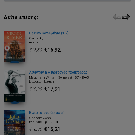
Δείτε επίσης:
Ορεινό Καταφύγιο (τ.2)
Carr Robyn
Anubis
€16,92
€18,80
Άσεντεν ή ο βρετανός πράκτορας
Maugham William Somerset 1874-1965
Εκδόσεις Πατάκη
€17,91
€19,90
Η λίστα του δικαστή
Grisham John
Ελληνικά Γράμματα
€15,21
€16,90