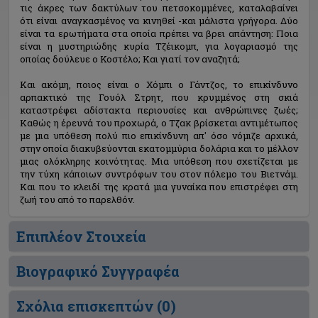
τις άκρες των δακτύλων του πετσοκομμένες, καταλαβαίνει
ότι είναι αναγκασμένος να κινηθεί -και μάλιστα γρήγορα. Δύο
είναι τα ερωτήματα στα οποία πρέπει να βρει απάντηση: Ποια
είναι η μυστηριώδης κυρία Τζέικομπ, για λογαριασμό της
οποίας δούλευε ο Κοστέλο; Και γιατί τον αναζητά;
Και ακόμη, ποιος είναι ο Χόμπι ο Γάντζος, το επικίνδυνο
αρπακτικό της Γουόλ Στρητ, που κρυμμένος στη σκιά
καταστρέφει αδίστακτα περιουσίες και ανθρώπινες ζωές;
Καθώς η έρευνά του προχωρά, ο Τζακ βρίσκεται αντιμέτωπος
με μια υπόθεση πολύ πιο επικίνδυνη απ' όσο νόμιζε αρχικά,
στην οποία διακυβεύονται εκατομμύρια δολάρια και το μέλλον
μιας ολόκληρης κοινότητας. Μια υπόθεση που σχετίζεται με
την τύχη κάποιων συντρόφων του στον πόλεμο του Βιετνάμ.
Και που το κλειδί της κρατά μια γυναίκα που επιστρέφει στη
ζωή του από το παρελθόν.
Επιπλέον Στοιχεία
Βιογραφικό Συγγραφέα
Σχόλια επισκεπτών (
0
)