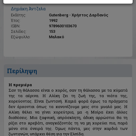
Η πρεμιέρα
Δημάκη Άντζελα
Εκδότης:
Gutenberg - Χρήστος Δαρδανός
Έτος:
1992
ISBN:
9789600103670
Σελίδες:
153
Εξώφυλλο:
Μαλακό
Περίληψη
Η πρεμιέρα
Σαν τη θάλασσα είναι ο χορός, σαν τη θάλασσα με τα κύματά
της τα αέρινα. Η Αλίκη ζει τη ζωή της, τα νιάτα της,
χορεύοντας. Είναι ζωντανή. Καμιά φορά όμως τα πράγματα
δεν έρχονται όπως τα κανονίζουμε μεις στο μυαλό μας. Η
Αλίκη θέλει να γίνει χορεύτρια, μα -η Μοίρα έχει άλλες
διαθέσεις. Μια ξαφνική, απρόσκλητη, άδικη αρρώστια θα τη
ρίξει στο κρεβάτι, αναγκάζοντάς τη να μη χορεύει πια, παρά
μόνο στα όνειρά της. Όμως πάντα, μες στην καρδιά των
ζωντανών, υπάρχει θέση για την Ελπίδα.