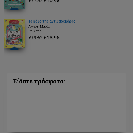
€10,98
€12,20
Το βάζο της αντιβαρεμάρας
Αγγελή Μαρία
Ψυχογιός
€13,95
€15,50
Είδατε πρόσφατα: