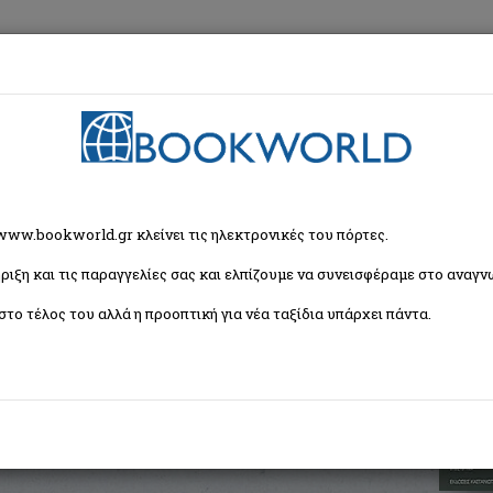
εση
Κα
α
> Τα λημέρια του λύκου
 www.bookworld.gr κλείνει τις ηλεκτρονικές του πόρτες.
ριξη και τις παραγγελίες σας και ελπίζουμε να συνεισφέραμε στο αναγνω
στο τέλος του αλλά η προοπτική για νέα ταξίδια υπάρχει πάντα.
η
ISBN:
9789600331141
Εξώφυλλο:
Μαλακό