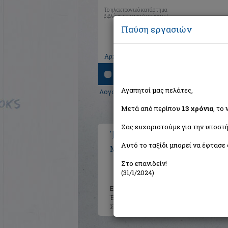
Το ηλεκτρονικό κατάστημα
βιβλίων που αναζητούσατε!
Παύση εργασιών
|
|
|
Αρχική
Το καλάθι μου
Εγγραφή
Σύνδ
Αναζήτηση
Αγαπητοί μας πελάτες,
Λογοτεχνία
>
Μεταφρασμένη λογοτεχνί
Μετά από περίπου
13 χρόνια
, το
Σας ευχαριστούμε για την υποστή
Τα λημέρια του λύκου
Αυτό το ταξίδι μπορεί να έφτασε 
Marias Javier
Στο επανιδείν!
(31/1/2024)
Εκδότης:
Εκδόσεις Καστανιώτ
Έτος:
2002
Σελίδες:
290