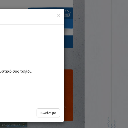
×
είναι άδειο
τηγορίες βιβλίων
στικό σας ταξίδι.
Τιμή εκδότη:€21,20
Η τιμή μας:
€19,08
Δεν υπάρχει δυνατότητα
παραγγελίας
Κλείσιμο