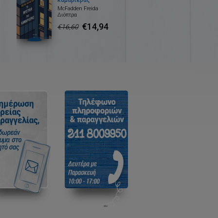
καμαριέρας
McFadden Freida
Διόπτρα
€14,94
€16,60