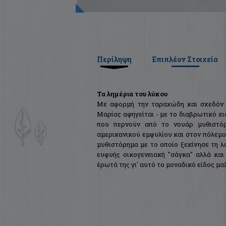
Περίληψη
Επιπλέον Στοιχεία
Τα λημέρια του λύκου
Με αφορμή την ταραχώδη και σχεδόν κ
Μαρίας αφηγείται - με το διαβρωτικό χι
που περνούν από το νουάρ μυθιστόρ
αμερικανικού εμφυλίου και στον πόλεμ
μυθιστόρημα με το οποίο ξεκίνησε τη λ
ευφυής οικογενειακή "σάγκα" αλλά κα
έρωτά της γι' αυτό το μοναδικό είδος μα