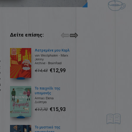
Δείτε επίσης:
Λατρεμένε μου Καρλ
von Westphalen - Marx
Jenny
ρ
Archive - Brainfood
ς
€12,99
€14,43
υ
ο
α
Το παιχνίδι της
ν
υπομονής
Armas Elena
Διόπτρα
€15,93
€17,70
Το μυστικό της