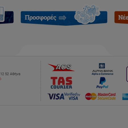
112 52 Αθήνα
ό