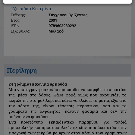
24 γράμματα και μια αρκούδα
Τζωρίδου Κατερίνα
Εκδότης:
Σύγχρονοι Ορίζοντες
Έτος:
2001
ISBN:
9789603980292
Εξώφυλλο:
Μαλακό
Περίληψη
24 γράμματα και μια αρκούδα
Μια νυσταγμένη αρκούδα προσπαθεί να κοιμηθεί στο σπιτάκι
της, μέσα στο δάσος. Κάθε φορά όμως που ακουμπάει το
κεφάλι της στο μαξιλάρι και κάνει να κλείσει τα μάτια, έξω από
την πόρτα της, είκοσι τέσσερις περαστικοί, όσα και τα
γράμματα της αλφαβήτας, κάνουν φασαρία και δεν την
αφήνουν να ησυχάσει.
Ένα πρωτότυπο εκπαιδευτικό παραμύθι, για παιδιά
προσχολικής και πρωτοσχολικής ηλικίας, που έχει στόχο την
εισαγωγή των μικρών μαθητών στον κόσμο των γραμμάτων