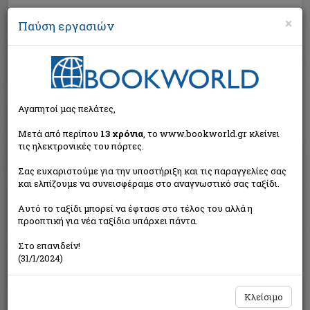
×
Παύση εργασιών
Αναζήτηση
Αγαπητοί μας πελάτες,
Μετά από περίπου
13 χρόνια
, το www.bookworld.gr κλείνει
τις ηλεκτρονικές του πόρτες.
Σας ευχαριστούμε για την υποστήριξη και τις παραγγελίες σας
και ελπίζουμε να συνεισφέραμε στο αναγνωστικό σας ταξίδι.
Τιμή εκδότη:€8,32
Αυτό το ταξίδι μπορεί να έφτασε στο τέλος του αλλά η
€7,49
Η τιμή μας:
προοπτική για νέα ταξίδια υπάρχει πάντα.
Δεν υπάρχει δυνατότητα παραγγελίας
Στο επανιδείν!
(31/1/2024)
Κλείσιμο