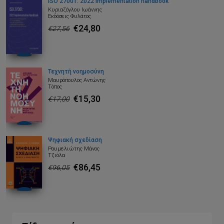
ISO 27001: 2022 Implementation handbook
Κυριαζόγλου Ιωάννης
Εκδόσεις Φυλάτος
€24,80
€27,56
Τεχνητή νοημοσύνη
Μαυρόπουλος Αντώνης
Τόπος
€15,30
€17,00
Ψηφιακή σχεδίαση
Ρουμελιώτης Μάνος
Τζιόλα
€86,45
€96,05