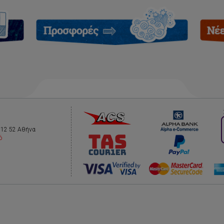
112 52 Αθήνα
ό