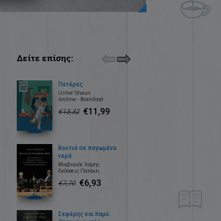
Δείτε επίσης:
Πατέρες
Usher Shaun
Archive - Brainfood
€11,99
€13,32
Βουτιά σε παγωμένα
νερά
Βλαβιανός Χάρης
Εκδόσεις Πατάκη
€6,93
€7,70
Σεφέρης και Καμύ: