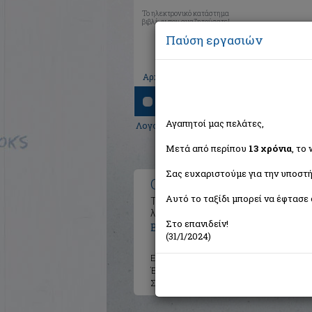
Το ηλεκτρονικό κατάστημα
βιβλίων που αναζητούσατε!
Παύση εργασιών
|
|
|
Αρχική
Το καλάθι μου
Εγγραφή
Σύνδ
Αναζήτηση
Αγαπητοί μας πελάτες,
Λογοτεχνία
> Ο ερωτικός λόγος στην πο
Μετά από περίπου
13 χρόνια
, το
Σας ευχαριστούμε για την υποστή
Ο ερωτικός λόγος στην π
Αυτό το ταξίδι μπορεί να έφτασε 
Το πέρασμα απ' την ολική σωματικ
λιγότερες απώλειες
Στο επανιδείν!
Βαρσάμου Άννα
(31/1/2024)
Εκδότης:
Περί Τεχνών
Έτος:
2001
Σελίδες:
157