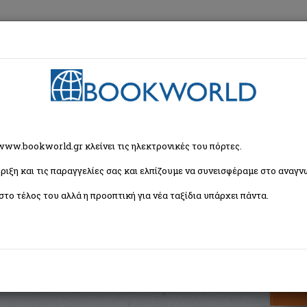
εση
Κα
ίηση
 www.bookworld.gr κλείνει τις ηλεκτρονικές του πόρτες.
ριξη και τις παραγγελίες σας και ελπίζουμε να συνεισφέραμε στο αναγνω
οίηση
στο τέλος του αλλά η προοπτική για νέα ταξίδια υπάρχει πάντα.
ή γλώσσα στον προφορικό λόγο με τις
ISBN:
9789608681477
Εξώφυλλο:
Μαλακό