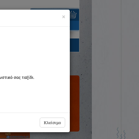
×
είναι άδειο
τηγορίες βιβλίων
στικό σας ταξίδι.
Εξαντλημένο
από τον
εκδότη
Κλείσιμο