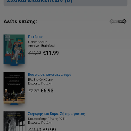
Δείτε επίσης:
Πατέρες
Usher Shaun
Archive - Brainfood
€11,99
€13,32
Βουτιά σε παγωμένα νερά
Βλαβιανός Χάρης
Εκδόσεις Πατάκη
€6,93
€7,70
Σεφέρης και Καμύ: Ζήτημα φωτός
Κιουρτσάκης Γιάννης 1941-
Εκδόσεις Πατάκη
€9,99
€11,10