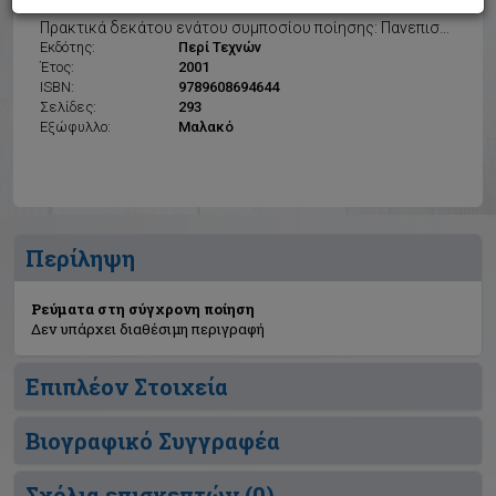
Ρεύματα στη σύγχρονη ποίηση
Πρακτικά δεκάτου ενάτου συμποσίου ποίησης: Πανεπιστήμιο Πατρών, 2-4 Ιουλίου 1999
Εκδότης:
Περί Τεχνών
Έτος:
2001
ISBN:
9789608694644
Σελίδες:
293
Εξώφυλλο:
Μαλακό
Περίληψη
Ρεύματα στη σύγχρονη ποίηση
Δεν υπάρχει διαθέσιμη περιγραφή
Επιπλέον Στοιχεία
Βιογραφικό Συγγραφέα
Σχόλια επισκεπτών (
0
)