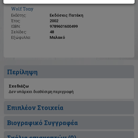
Σχεδιάζω
Wolf Tony
Εκδότης:
Εκδόσεις Πατάκη
Έτος:
2002
ISBN:
9789601600499
Σελίδες:
48
Εξώφυλλο:
Μαλακό
Περίληψη
Σχεδιάζω
Δεν υπάρχει διαθέσιμη περιγραφή
Επιπλέον Στοιχεία
Βιογραφικό Συγγραφέα
Σχόλια επισκεπτών (
0
)