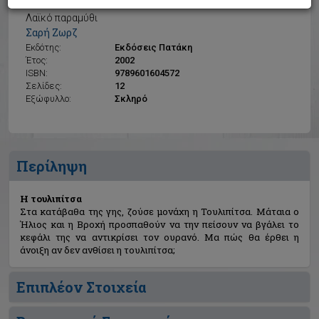
Η τουλιπίτσα
Λαϊκό παραμύθι
Σαρή Ζωρζ
Εκδότης:
Εκδόσεις Πατάκη
Έτος:
2002
ISBN:
9789601604572
Σελίδες:
12
Εξώφυλλο:
Σκληρό
Περίληψη
Η τουλιπίτσα
Στα κατάβαθα της γης, ζούσε μονάχη η Τουλιπίτσα. Μάταια ο
Ήλιος και η Βροχή προσπαθούν να την πείσουν να βγάλει το
κεφάλι της να αντικρίσει τον ουρανό. Μα πώς θα έρθει η
άνοιξη αν δεν ανθίσει η τουλιπίτσα;
Επιπλέον Στοιχεία