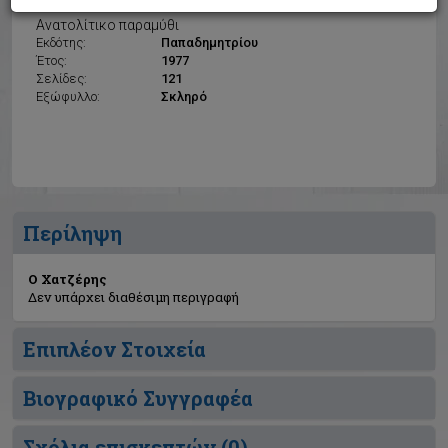
Ο Χατζέρης
Ανατολίτικο παραμύθι
Εκδότης:
Παπαδημητρίου
Έτος:
1977
Σελίδες:
121
Εξώφυλλο:
Σκληρό
Περίληψη
Ο Χατζέρης
Δεν υπάρχει διαθέσιμη περιγραφή
Επιπλέον Στοιχεία
Βιογραφικό Συγγραφέα
Σχόλια επισκεπτών (
0
)