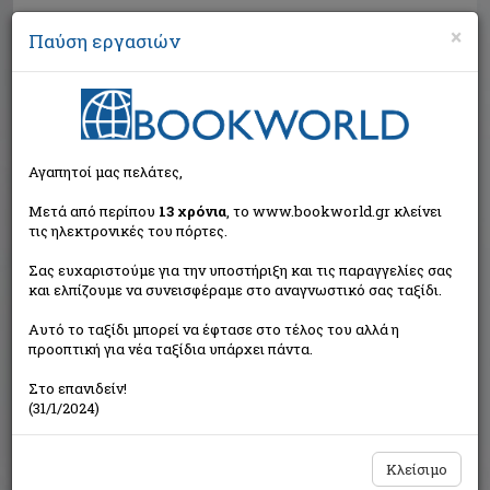
×
Παύση εργασιών
Αναζήτηση
Αγαπητοί μας πελάτες,
Μετά από περίπου
13 χρόνια
, το www.bookworld.gr κλείνει
τις ηλεκτρονικές του πόρτες.
Σας ευχαριστούμε για την υποστήριξη και τις παραγγελίες σας
και ελπίζουμε να συνεισφέραμε στο αναγνωστικό σας ταξίδι.
Τιμή εκδότη:€10,00
Αυτό το ταξίδι μπορεί να έφτασε στο τέλος του αλλά η
€9,00
Η τιμή μας:
προοπτική για νέα ταξίδια υπάρχει πάντα.
Δεν υπάρχει δυνατότητα παραγγελίας
Στο επανιδείν!
(31/1/2024)
Κλείσιμο