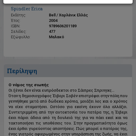
Ο νόμος της σιωπής
Spindler Erica
Εκδότης:
Bell / Χαρλένικ Ελλάς
Έτος:
2004
ISBN:
9789606201189
Σελίδες:
477
Εξώφυλλο:
Μαλακό
Περίληψη
Ο νόμος της σιωπής
Οι ξένοι δεν είναι ευπρόσδεκτοι στο Σάιπρες Σπρινγκς...
Όταν η δημοσιογράφος Έιβερι Σοβέν επιστρέφει στην πόλη που
γεννήθηκε μετά από δώδεκα χρόνια, μοιάζει λες και ο χρόνος
να είχε σταματήσει. Ωστόσο για εκείνη έχουν όλα αλλάξει.
Συντετριμμένη από την αυτοκτονία του πατέρα της, η Έιβερι
έχει πάρει άδεια από τη δουλειά της για να πάει εκεί και να
τακτοποιήσει τις υποθέσεις του. Στην πραγματικότητα όμως
έχει έρθει γυρεύοντας απαντήσεις. Πώς μπορεί ο πατέρας της,
ένας γιατρός αφιερωμένος στην υπεράσπιση της ζωής, να έχει