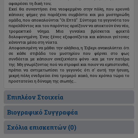
αφαιρέσει τη δική του;
Εκεί θα συναντήσει ένα νεοφερμένο στην πόλη, που ερευνά
κάποιες φήμες για παράξενα συμβάντα και μια μυστηριώδη
ομάδα, που αποκαλούνται "Οι Επτά". Σύντομα τα γεγονότα του
παρελθόντος και του παρόντος αρχίζουν να αποκτούν ένα νέο,
τρομακτικό νόημα. Μια γυναίκα βρίσκεται φρικτά
δολοφονημένη. Ένας ξένος εξαφανίζεται και κάποιοι γείτονες
χάνονται μέσα στη νύχτα.
Αποφασισμένη να μάθει την αλήθεια, η Έιβερι ανακαλύπτει ότι
σε κάθε στιβάδα του μυστηρίου που φέρνει στο φως
συνδέεται με κάποιον ανεξιχνίατο φόνο -και με τον πατέρα
της. Μη γνωρίζοντας πού να στραφεί και ποιον να εμπιστευθεί,
πρέπει να αντιμετωπίσει το γεγονός ότι σ' αυτή την ήσυχη,
μικρή πόλη ενεδρεύει ένα τρομερό κακό, που χρόνια τώρα το
προστατεύει η δύναμη της σιωπής...
Επιπλέον Στοιχεία
Βιογραφικό Συγγραφέα
Σχόλια επισκεπτών (
0
)