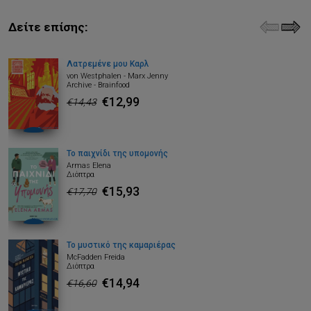
Δείτε επίσης:
Λατρεμένε μου Καρλ
von Westphalen - Marx Jenny
Archive - Brainfood
€12,99
€14,43
Το παιχνίδι της υπομονής
Armas Elena
Διόπτρα
€15,93
€17,70
Το μυστικό της καμαριέρας
McFadden Freida
Διόπτρα
€14,94
€16,60