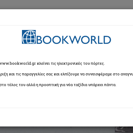
εση
Κα
ληνική Ιστορία
> Οι κουρσάροι της ξηράς
 www.bookworld.gr κλείνει τις ηλεκτρονικές του πόρτες.
ριξη και τις παραγγελίες σας και ελπίζουμε να συνεισφέραμε στο αναγνω
στο τέλος του αλλά η προοπτική για νέα ταξίδια υπάρχει πάντα.
το Ναβαρίνο
ISBN:
9789602631348
Εξώφυλλο:
Μαλακό