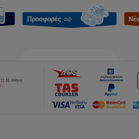
112 52 Αθήνα
ό