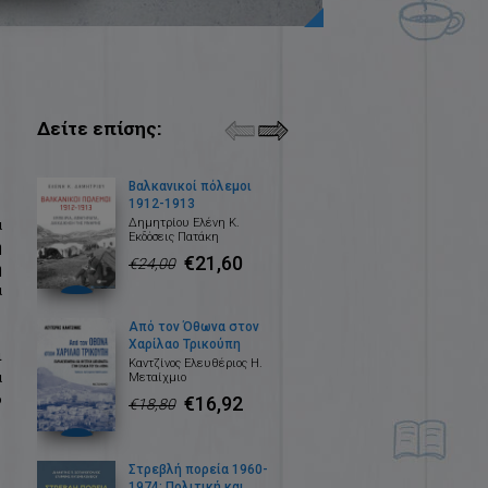
Δείτε επίσης:
Βαλκανικοί πόλεμοι
1912-1913
α
Δημητρίου Ελένη Κ.
Εκδόσεις Πατάκη
ή
€21,60
€24,00
η
α
Από τον Όθωνα στον
Χαρίλαο Τρικούπη
ι
Καντζίνος Ελευθέριος Η.
α
Μεταίχμιο
ό
€16,92
€18,80
Στρεβλή πορεία 1960-
1974: Πολιτική και