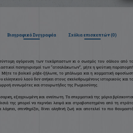
Βιογραφικό Συγγραφέα
Σχόλια επισκεπτών (
0
)
η σύντομη αγόρευση των τυχάρπαστων κι ο σωσμός του σάλιου από τ
 βιαστικοί πανηγυρισμοί των "ατσαλάκωτων", μήτε η ψεύτικη παραπομπ
 Μήτε το βολικό ράβε-ξήλωνε, το μπάλωμα και η κομματική αφοσίωσ
υ ελληνικού λαού δεν ανήκει στους σκελεθρωμένους ιστορικούς και τ
ά συρροή συνωμότες και σταυρωτήδες της Ρωμιοσύνης.
 άσαρκη, εξαγριωμένη και ανείπωτη. Τα σπερματικά της μόρια βρίσκοντα
δισιά της μπορεί να περνάει λειψά και στραβοπατημένα από τη στράτ
λάμπει, σπινθηρίζει, δίνει αληθινή ζωή και αποτελεί το πιο θαυμαστ