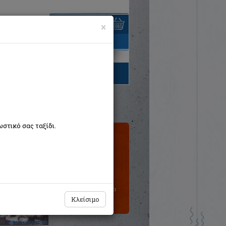
×
είναι άδειο
τηγορίες βιβλίων
στικό σας ταξίδι.
Τιμή εκδότη:€18,02
Η τιμή μας:
€16,22
Δεν υπάρχει δυνατότητα
παραγγελίας
Κλείσιμο