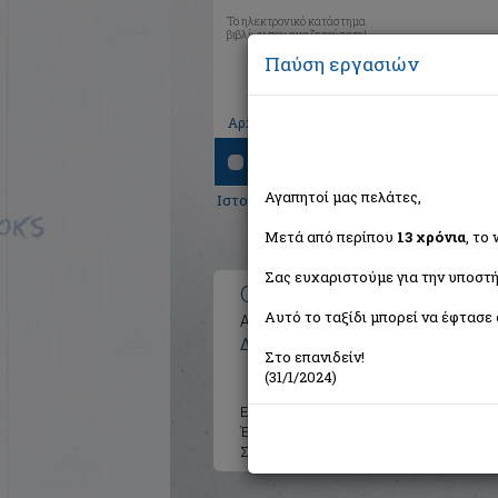
Το ηλεκτρονικό κατάστημα
βιβλίων που αναζητούσατε!
Παύση εργασιών
|
|
|
Αρχική
Το καλάθι μου
Εγγραφή
Σύνδ
Αναζήτηση
Αγαπητοί μας πελάτες,
Ιστορία
>
Ελληνική Ιστορία
>
Νεότερη Ελ
Μετά από περίπου
13 χρόνια
, το
Σας ευχαριστούμε για την υποστή
Οι κουρσάροι της ξηράς
Αυτό το ταξίδι μπορεί να έφτασε 
Από την έξοδο του Μεσολογγίου σ
Δέτσικας Κώστας
Στο επανιδείν!
(31/1/2024)
Εκδότης:
Αστάρτη
Έτος:
2009
Σελίδες:
335