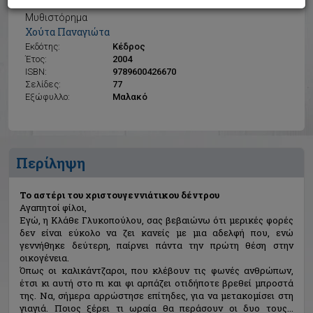
Το αστέρι του χριστουγεννιάτικου δέντρου
Μυθιστόρημα
Χούτα Παναγιώτα
Εκδότης:
Κέδρος
Έτος:
2004
ISBN:
9789600426670
Σελίδες:
77
Εξώφυλλο:
Μαλακό
Περίληψη
Το αστέρι του χριστουγεννιάτικου δέντρου
Αγαπητοί φίλοι,
Εγώ, η Κλάθε Γλυκοπούλου, σας βεβαιώνω ότι μερικές φορές
δεν είναι εύκολο να ζει κανείς με μια αδελφή που, ενώ
γεννήθηκε δεύτερη, παίρνει πάντα την πρώτη θέση στην
οικογένεια.
Όπως οι καλικάντζαροι, που κλέβουν τις φωνές ανθρώπων,
έτσι κι αυτή στο πι και φι αρπάζει οτιδήποτε βρεθεί μπροστά
της. Να, σήμερα αρρώστησε επίτηδες, για να μετακομίσει στη
γιαγιά. Ποιος ξέρει τι ωραία θα περάσουν οι δυο τους...