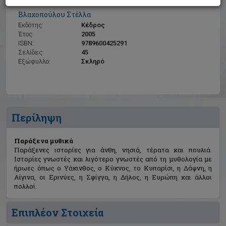
Παράξενα μυθικά
Βλαχοπούλου Στέλλα
Εκδότης:
Κέδρος
Έτος:
2005
ISBN:
9789600425291
Σελίδες:
45
Εξώφυλλο:
Σκληρό
Περίληψη
Παράξενα μυθικά
Παράξενες ιστορίες για άνθη, νησιά, τέρατα και πουλιά.
Ιστορίες γνωστές και λιγότερο γνωστές από τη μυθολογία με
ήρωες όπως ο Υάκινθος, ο Κύκνος, το Κυπαρίσι, η Δάφνη, η
Αίγινα, οι Ερινύες, η Σφίγγα, η Δήλος, η Ευρώπη και άλλοι
πολλοί.
Επιπλέον Στοιχεία