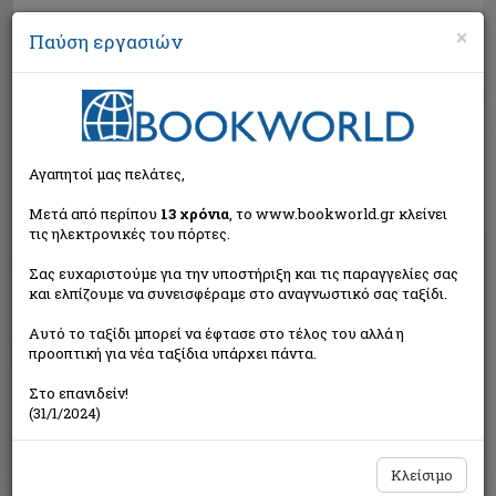
×
Παύση εργασιών
Αναζήτηση
Αγαπητοί μας πελάτες,
Μετά από περίπου
13 χρόνια
, το www.bookworld.gr κλείνει
τις ηλεκτρονικές του πόρτες.
Σας ευχαριστούμε για την υποστήριξη και τις παραγγελίες σας
και ελπίζουμε να συνεισφέραμε στο αναγνωστικό σας ταξίδι.
Τιμή εκδότη:€12,16
Αυτό το ταξίδι μπορεί να έφτασε στο τέλος του αλλά η
€10,94
Η τιμή μας:
προοπτική για νέα ταξίδια υπάρχει πάντα.
Δεν υπάρχει δυνατότητα παραγγελίας
Στο επανιδείν!
(31/1/2024)
Κλείσιμο