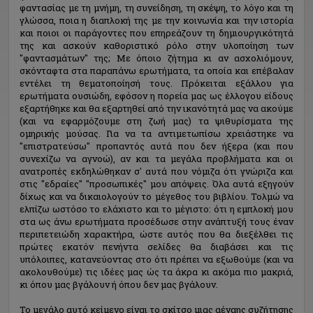
φαντασίας με τη μνήμη, τη συνείδηση, τη σκέψη, το λόγο και τη
γλώσσα, ποια η διαπλοκή της με την κοινωνία και την ιστορία
και ποιοι οι παράγοντες που επηρεάζουν τη δημιουργικότητά
της και ασκούν καθοριστικό ρόλο στην υλοποίηση των
"φαντασμάτων" της; Με όποιο ζήτημα κι αν ασχολιόμουν,
σκόνταφτα στα παραπάνω ερωτήματα, τα οποία και επέβαλαν
εντέλει τη θεματοποίησή τους. Πρόκειται εξάλλου για
ερωτήματα ουσιώδη, εφόσον η πορεία μας ως έλλογου είδους
εξαρτήθηκε και θα εξαρτηθεί από την ικανότητά μας να ακούμε
(και να εφαρμόζουμε στη ζωή μας) τα ψιθυρίσματα της
ομηρικής μούσας. Για να τα αντιμετωπίσω χρειάστηκε να
"επιστρατεύσω" προπαντός αυτά που δεν ήξερα (και που
συνεχίζω να αγνοώ), αν και τα μεγάλα προβλήματα και οι
ανατροπές εκδηλώθηκαν σ' αυτά που νόμιζα ότι γνώριζα και
στις "εδραίες" "προσωπικές" μου απόψεις. Όλα αυτά εξηγούν
δίχως και να δικαιολογούν το μέγεθος του βιβλίου. Τολμώ να
ελπίζω ωστόσο το ελάχιστο και το μέγιστο: ότι η εμπλοκή μου
στα ως άνω ερωτήματα προσέδωσε στην ανάπτυξή τους έναν
περιπετειώδη χαρακτήρα, ώστε αυτός που θα διεξέλθει τις
πρώτες εκατόν πενήντα σελίδες θα διαβάσει και τις
υπόλοιπες, κατανεύοντας στο ότι πρέπει να εξωθούμε (και να
ακολουθούμε) τις ιδέες μας ώς τα άκρα κι ακόμα πιο μακριά,
κι όπου μας βγάλουν ή όπου δεν μας βγάλουν.
Το μεγάλο αυτό κείμενο είναι το σκίτσο μιας αέναης συζήτησης