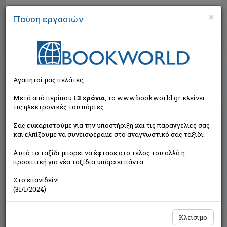
×
Παύση εργασιών
Αναζήτηση
Αγαπητοί μας πελάτες,
Μετά από περίπου
13 χρόνια
, το www.bookworld.gr κλείνει
τις ηλεκτρονικές του πόρτες.
Σας ευχαριστούμε για την υποστήριξη και τις παραγγελίες σας
και ελπίζουμε να συνεισφέραμε στο αναγνωστικό σας ταξίδι.
Τιμή εκδότη:€21,70
Αυτό το ταξίδι μπορεί να έφτασε στο τέλος του αλλά η
€19,53
Η τιμή μας:
προοπτική για νέα ταξίδια υπάρχει πάντα.
Δεν υπάρχει δυνατότητα παραγγελίας
Στο επανιδείν!
(31/1/2024)
Κλείσιμο