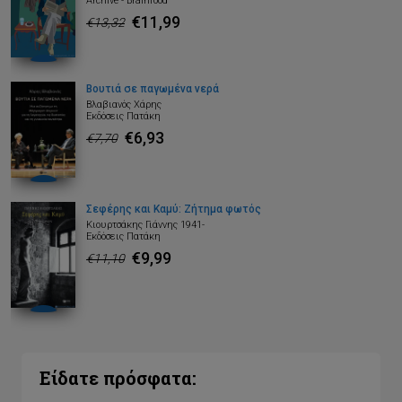
Archive - Brainfood
€11,99
€13,32
Βουτιά σε παγωμένα νερά
Βλαβιανός Χάρης
Εκδόσεις Πατάκη
€6,93
€7,70
Σεφέρης και Καμύ: Ζήτημα φωτός
Κιουρτσάκης Γιάννης 1941-
Εκδόσεις Πατάκη
€9,99
€11,10
Είδατε πρόσφατα: