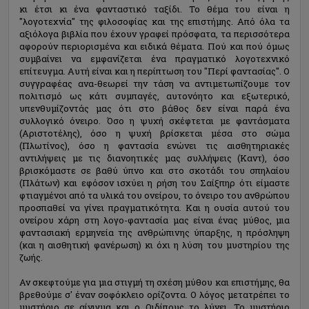
κι έτσι κι ένα φανταστικό ταξίδι. Το θέμα του είναι η
"λογοτεχνία" της φιλοσοφίας και της επιστήμης. Από όλα τα
αξιόλογα βιβλία που έχουν γραφεί πρόσφατα, τα περισσότερα
αφορούν περιορισμένα και ειδικά θέματα. Πού και πού όμως
συμβαίνει να εμφανίζεται ένα πραγματικό λογοτεχνικό
επίτευγμα. Αυτή είναι και η περίπτωση του "Περί φαντασίας". Ο
συγγραφέας ανα-θεωρεί την τάση να αντιμετωπίζουμε τον
πολιτισμό ως κάτι συμπαγές, αυτονόητο και εξωτερικό,
υπενθυμίζοντάς μας ότι στο βάθος δεν είναι παρά ένα
συλλογικό όνειρο. Όσο η ψυχή σκέφτεται με φαντάσματα
(Αριστοτέλης), όσο η ψυχή βρίσκεται μέσα στο σώμα
(Πλωτίνος), όσο η φαντασία ενώνει τις αισθητηριακές
αντιλήψεις με τις διανοητικές μας συλλήψεις (Καντ), όσο
βρισκόμαστε σε βαθύ ύπνο και στο σκοτάδι του σπηλαίου
(Πλάτων) και εφόσον ισχύει η ρήση του Σαίξπηρ ότι είμαστε
φτιαγμένοι από τα υλικά του ονείρου, το όνειρο του ανθρώπου
προσπαθεί να γίνει πραγματικότητα. Και η ουσία αυτού του
ονείρου χάρη στη λογο-φαντασία μας είναι ένας μύθος, μια
φαντασιακή ερμηνεία της ανθρώπινης ύπαρξης, η πρόσληψη
(και η αισθητική φανέρωση) κι όχι η λύση του μυστηρίου της
ζωής.
Αν σκεφτούμε για μια στιγμή τη σχέση μύθου και επιστήμης, θα
βρεθούμε σ' έναν σοφόκλειο ορίζοντα. Ο λόγος μετατρέπει το
μυστήριο σε αίνιγμα και ο Οιδίπους το λύνει. Το μυστήριο