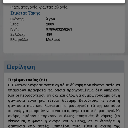
Περί φαντασίας (τ.1)
Φασματογονία, φαντασιολογία
Σιμώτας Τάκης
Εκδότης:
Άγρα
Έτος:
2009
ISBN:
9789603258261
Σελίδες:
489
Εξώφυλλο:
Μαλακό
Περίληψη
Περί φαντασίας (τ.1)
Ο Πλάτων ονόμασε ποιητική κάθε δύναμη που γίνεται αιτία να
υπάρχουν πράγματα, τα οποία προηγουμένως δεν υπήρχαν.
Και οι περισσότεροι, αν όχι και όλοι, θα συμφωνούσαμε ότι η
φαντασία είναι μια τέτοια δύναμη. Εντούτοις, τι είναι η
φαντασία, πώς εκδηλώνεται η δημιουργικότητά της και πόσο
καινούργια μπορούν να είναι τα πράγματα που δημιουργεί; Κι
ακόμα, εφόσον υπάρχουν κι άλλες ποιητικές δυνάμεις (το
γίγνεσθαι, η φύσις ή ακόμα και ο Θεός), σε τι διαφέρει η
φαντασία από αυτές; Επιπλέον, ποια είναι η σχέση της