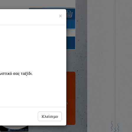
×
είναι άδειο
τηγορίες βιβλίων
στικό σας ταξίδι.
Τιμή εκδότη:€9,90
€8,91
Η τιμή μας:
Δεν υπάρχει δυνατότητα
παραγγελίας
Κλείσιμο