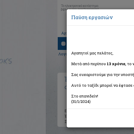
Το ηλεκτρονικό κατάστημα
βιβλίων που αναζητούσατε!
Παύση εργασιών
|
|
|
Αρχική
Το καλάθι μου
Εγγραφή
Σύνδ
Αναζήτηση
Αγαπητοί μας πελάτες,
Λογοτεχνία
>
Μεταφρασμένη λογοτεχνί
Μετά από περίπου
13 χρόνια
, το
Σας ευχαριστούμε για την υποστή
Ένας θάνατος δεν είναι 
Αυτό το ταξίδι μπορεί να έφτασε 
Child Lee 1954-
Στο επανιδείν!
(31/1/2024)
Εκδότης:
Bell / Χαρλένικ Ελλάς
Έτος:
2019
Σελίδες:
488