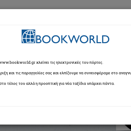
εση
Κα
α
>
Αστυνομικό Μυθιστόρημα
> Ένας θάνατος δεν είναι αρκετός
 www.bookworld.gr κλείνει τις ηλεκτρονικές του πόρτες.
ριξη και τις παραγγελίες σας και ελπίζουμε να συνεισφέραμε στο αναγνω
αρκετός
στο τέλος του αλλά η προοπτική για νέα ταξίδια υπάρχει πάντα.
ISBN:
9789604508365
Εξώφυλλο:
Μαλακό