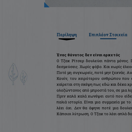
Περίληψη
Επιπλέον Στοιχεία
Ένας θάνατος δεν είναι αρκετός
Ο Τζακ Ρίτσερ δουλεύει πάντα μόνος. 
δεσμεύσεις. Χωρίς φόβο. Και χωρίς έλεος
Ποτέ μη συγχωρείς, ποτέ μην ξεχνάς. Αυτ
Κουίν, του χειρότερου ανθρώπου που 
χαίρεται στη σκέψη πως εδώ και δέκα χρ
ολοζώντανος από μπροστά του, σε μια λι
Πριν καλά καλά χωνέψει αυτό που είδε,
παλιά ιστορία. Είναι μια συμμαχία με τ
λέει όχι. Δεν θα άφηνε ποτέ μια δουλε
Κάποιοι λύτρωση. Ο Τζακ το λέει απλά δι