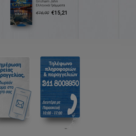
Grisham John
Ελληνικά Γράμματα
€15,21
€16,90