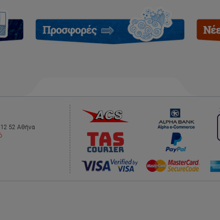
112 52 Αθήνα
ό