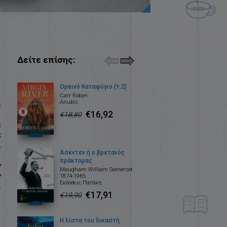
Δείτε επίσης:
Ορεινό Καταφύγιο (τ.2)
Carr Robyn
Anubis
ς
€16,92
€18,80
έ
κ
ι
Άσεντεν ή ο βρετανός
πράκτορας
ν
Maugham William Somerset
ν
1874-1965
Εκδόσεις Πατάκη
.
€17,91
€19,90
Η λίστα του δικαστή