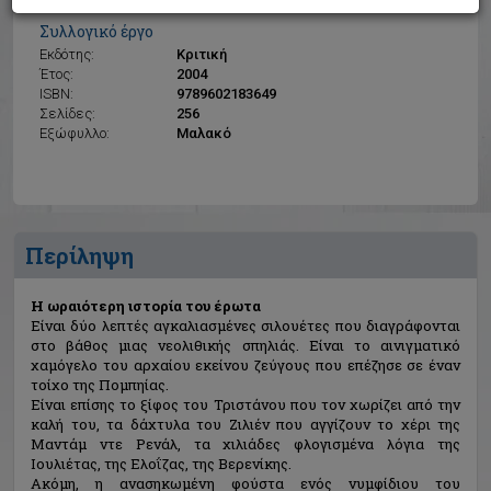
Η ωραιότερη ιστορία του έρωτα
Συλλογικό έργο
Εκδότης:
Κριτική
Έτος:
2004
ISBN:
9789602183649
Σελίδες:
256
Εξώφυλλο:
Μαλακό
Περίληψη
Η ωραιότερη ιστορία του έρωτα
Είναι δύο λεπτές αγκαλιασμένες σιλουέτες που διαγράφονται
στο βάθος μιας νεολιθικής σπηλιάς. Είναι το αινιγματικό
χαμόγελο του αρχαίου εκείνου ζεύγους που επέζησε σε έναν
τοίχο της Πομπηίας.
Είναι επίσης το ξίφος του Τριστάνου που τον χωρίζει από την
καλή του, τα δάχτυλα του Ζιλιέν που αγγίζουν το χέρι της
Μαντάμ ντε Ρενάλ, τα χιλιάδες φλογισμένα λόγια της
Ιουλιέτας, της Ελοΐζας, της Βερενίκης.
Ακόμη, η ανασηκωμένη φούστα ενός νυμφίδιου του