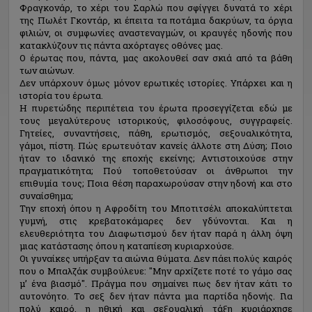
Φραγκονάρ, το χέρι του Σαρλώ που σφίγγει δυνατά το χέρι
της Πωλέτ Γκοντάρ, κι έπειτα τα ποτάμια δακρύων, τα όργια
φιλιών, οι συμφωνίες αναστεναγμών, οι κραυγές ηδονής που
κατακλύζουν τις πάντα αχόρταγες οθόνες μας.
Ο έρωτας που, πάντα, μας ακολουθεί σαν σκιά από τα βάθη
των αιώνων.
Δεν υπάρχουν όμως μόνον ερωτικές ιστορίες. Υπάρχει και η
ιστορία του έρωτα.
Η πυρετώδης περιπέτεια του έρωτα προσεγγίζεται εδώ με
τους μεγαλύτερους ιστορικούς, φιλοσόφους, συγγραφείς.
Γητείες, συναντήσεις, πάθη, ερωτισμός, σεξουαλικότητα,
γάμοι, πίστη. Πώς ερωτευόταν κανείς άλλοτε στη Δύση; Ποιο
ήταν το ιδανικό της εποχής εκείνης; Αντιστοιχούσε στην
πραγματικότητα; Πού τοποθετούσαν οι άνθρωποι την
επιθυμία τους; Ποια θέση παραχωρούσαν στην ηδονή και στο
συναίσθημα;
Την εποχή όπου η Αφροδίτη του Μποτιτσέλι αποκαλύπτεται
γυμνή, στις κρεβατοκάμαρες δεν γδύνονται. Και η
ελευθεριότητα του Διαφωτισμού δεν ήταν παρά η άλλη όψη
μιας κατάστασης όπου η καταπίεση κυριαρχούσε.
Οι γυναίκες υπήρξαν τα αιώνια θύματα. Δεν πάει πολύς καιρός
που ο Μπαλζάκ συμβούλευε: "Μην αρχίζετε ποτέ το γάμο σας
μ’ ένα βιασμό". Πράγμα που σημαίνει πως δεν ήταν κάτι το
αυτονόητο. Το σεξ δεν ήταν πάντα μια παρτίδα ηδονής. Για
πολύ καιρό, η ηθική και σεξουαλική τάξη κυριάρχησε