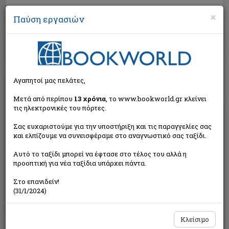
×
Παύση εργασιών
Αναζήτηση
Αγαπητοί μας πελάτες,
Μετά από περίπου
13 χρόνια
, το www.bookworld.gr κλείνει
τις ηλεκτρονικές του πόρτες.
Σας ευχαριστούμε για την υποστήριξη και τις παραγγελίες σας
και ελπίζουμε να συνεισφέραμε στο αναγνωστικό σας ταξίδι.
Τιμή εκδότη:€13,56
Αυτό το ταξίδι μπορεί να έφτασε στο τέλος του αλλά η
€12,20
Η τιμή μας:
προοπτική για νέα ταξίδια υπάρχει πάντα.
Δεν υπάρχει δυνατότητα παραγγελίας
Στο επανιδείν!
(31/1/2024)
Κλείσιμο