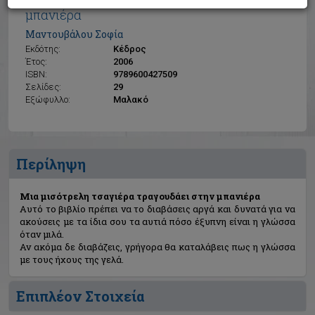
Μια μισότρελη τσαγιέρα τραγουδάει στην
μπανιέρα
Μαντουβάλου Σοφία
Εκδότης:
Κέδρος
Έτος:
2006
ISBN:
9789600427509
Σελίδες:
29
Εξώφυλλο:
Μαλακό
Περίληψη
Μια μισότρελη τσαγιέρα τραγουδάει στην μπανιέρα
Αυτό το βιβλίο πρέπει να το διαβάσεις αργά και δυνατά για να
ακούσεις με τα ίδια σου τα αυτιά πόσο έξυπνη είναι η γλώσσα
όταν μιλά.
Αν ακόμα δε διαβάζεις, γρήγορα θα καταλάβεις πως η γλώσσα
με τους ήχους της γελά.
Επιπλέον Στοιχεία