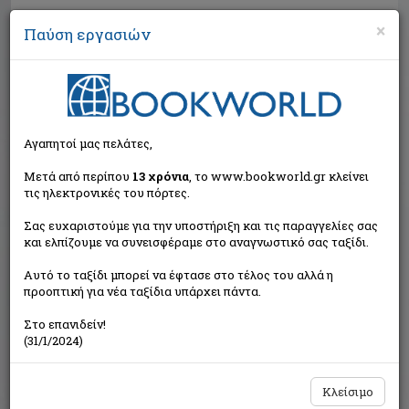
×
Παύση εργασιών
Αναζήτηση
Αγαπητοί μας πελάτες,
Μετά από περίπου
13 χρόνια
, το www.bookworld.gr κλείνει
τις ηλεκτρονικές του πόρτες.
Σας ευχαριστούμε για την υποστήριξη και τις παραγγελίες σας
και ελπίζουμε να συνεισφέραμε στο αναγνωστικό σας ταξίδι.
Τιμή εκδότη:€10,65
Αυτό το ταξίδι μπορεί να έφτασε στο τέλος του αλλά η
€9,59
Η τιμή μας:
προοπτική για νέα ταξίδια υπάρχει πάντα.
Δεν υπάρχει δυνατότητα παραγγελίας
Στο επανιδείν!
(31/1/2024)
Κλείσιμο