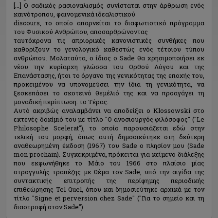
[...] Ο σαδικός ρασιοναλισμός συνίσταται στην άρθρωση ενός
καινότροπου, φαινομενικά ιδεαλιστικού
discours, το οποίο απαρνείται το διαφωτιστικό πρόγραμμα
του Φυσικού Ανθρώπου, αποσαρθρώνοντας
ταυτόχρονα τις απριορικές κανονιστικές συνθήκες που
καθορίζουν το γενολογικό καθεστώς ενός τέτοιου τύπου
ανθρώπου. Μολαταύτα, ο ίδιος ο Sade θα χρησιμοποιήσει εκ
νέου την κυρίαρχη γλώσσα του Ορθού Λόγου και της
Επανάστασης, ήτοι το όργανο της γενικότητας της εποχής του,
προκειμένου να υπονομεύσει την ίδια τη γενικότητα, να
ξεσκεπάσει το σκοτεινό θεμέλιό της και να προαγάγει τη
μοναδική περίπτωση: το Τέρας.
Αυτό ακριβώς αναλαμβάνει να αποδείξει ο Klossowski στο
εκτενές δοκίμιό του με τίτλο "Ο ανοσιουργός φιλόσοφος" ("Le
Philosophe Scelerat"), το οποίο παρουσιάζεται εδώ στην
τελική του μορφή, όπως αυτή δημοσιεύτηκε στη δεύτερη
αναθεωρημένη έκδοση (1967) του Sade ο πλησίον μου (Sade
mon prochain). Συγκεκριμένα, πρόκειται για κείμενο διάλεξης
που εκφωνήθηκε το Μάιο του 1966 στο πλαίσιο μίας
στρογγυλής τραπέζης με θέμα τον Sade, υπό την αιγίδα της
συντακτικής επιτροπής της περίφημης περιοδικής
επιθεώρησης Tel Quel, όπου και δημοσιεύτηκε αρχικά με τον
τίτλο "Signe et perversion chez Sade" ("Για το σημείο και τη
διαστροφή στον Sade").