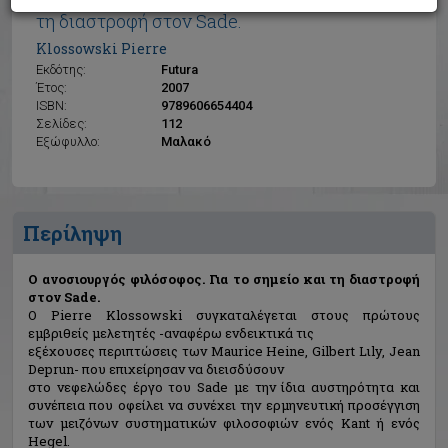
Ο ανοσιουργός φιλόσοφος. Για το σημείο και
τη διαστροφή στον Sade.
Klossowski Pierre
Εκδότης:
Futura
Έτος:
2007
ISBN:
9789606654404
Σελίδες:
112
Εξώφυλλο:
Μαλακό
Περίληψη
Ο ανοσιουργός φιλόσοφος. Για το σημείο και τη διαστροφή
στον Sade.
Ο Pierre Klossowski συγκαταλέγεται στους πρώτους
εμβριθείς μελετητές -αναφέρω ενδεικτικά τις
εξέχουσες περιπτώσεις των Maurice Heine, Gilbert Lιly, Jean
Deprun- που επιχείρησαν να διεισδύσουν
στο νεφελώδες έργο του Sade με την ίδια αυστηρότητα και
συνέπεια που οφείλει να συνέχει την ερμηνευτική προσέγγιση
των μειζόνων συστηματικών φιλοσοφιών ενός Kant ή ενός
Hegel.