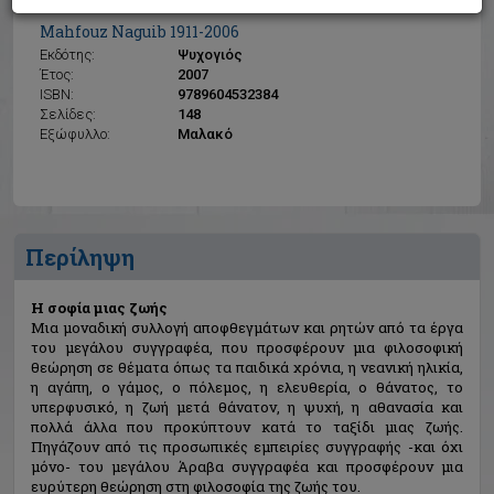
Η σοφία μιας ζωής
Mahfοuz Naguib 1911-2006
Εκδότης:
Ψυχογιός
Έτος:
2007
ISBN:
9789604532384
Σελίδες:
148
Εξώφυλλο:
Μαλακό
Περίληψη
Η σοφία μιας ζωής
Μια μοναδική συλλογή αποφθεγμάτων και ρητών από τα έργα
του μεγάλου συγγραφέα, που προσφέρουν μια φιλοσοφική
θεώρηση σε θέματα όπως τα παιδικά χρόνια, η νεανική ηλικία,
η αγάπη, ο γάμος, ο πόλεμος, η ελευθερία, ο θάνατος, το
υπερφυσικό, η ζωή μετά θάνατον, η ψυχή, η αθανασία και
πολλά άλλα που προκύπτουν κατά το ταξίδι μιας ζωής.
Πηγάζουν από τις προσωπικές εμπειρίες συγγραφής -και όχι
μόνο- του μεγάλου Άραβα συγγραφέα και προσφέρουν μια
ευρύτερη θεώρηση στη φιλοσοφία της ζωής του.