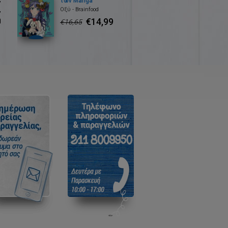
των Manga
,
Οξύ - Brainfood
η
€14,99
€16,65