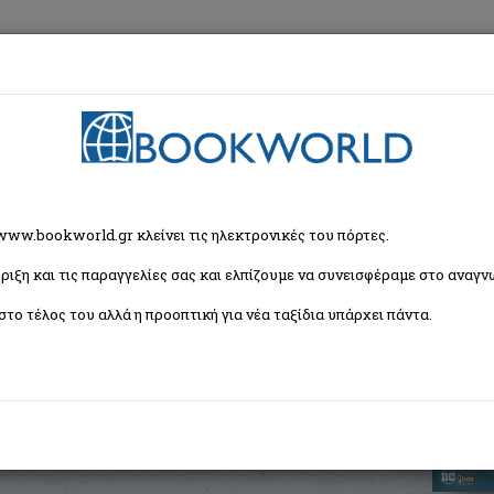
εση
Κα
κς
> Batman: Ο σκοτεινός ιππότης επιστρέφει
 www.bookworld.gr κλείνει τις ηλεκτρονικές του πόρτες.
ριξη και τις παραγγελίες σας και ελπίζουμε να συνεισφέραμε στο αναγνω
ότης επιστρέφει
στο τέλος του αλλά η προοπτική για νέα ταξίδια υπάρχει πάντα.
ISBN:
9786185797713
Εξώφυλλο:
Μαλακό