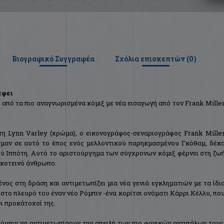
Βιογραφικό Συγγραφέα
Σχόλια επισκεπτών (
0
)
έφει
από τα πιο αναγνωρισμένα κόμιξ με νέα εισαγωγή από τον Frank Mille
 τη Lynn Varley (χρώμα), ο εικονογράφος-σεναριογράφος Frank Mille
τμαν σε αυτό το έπος ενός μελλοντικού παρηκμασμένου Γκόθαμ, δέκ
ού Ιππότη. Αυτό το αριστούργημα των σύγχρονων κόμιξ φέρνει στη ζω
σκοτεινό άνθρωπο.
νος στη δράση και αντιμετωπίζει μια νέα γενιά εγκληματιών με τα ίδι
 στο πλευρό του έναν νέο Ρόμπιν -ένα κορίτσι ονόματι Κάρρι Κέλλυ, πο
οι προκάτοχοί της.
όμπιν να αντιμετωπίσουν την απειλή των πιο φονικών αντιπάλων τους