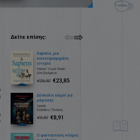
Δείτε επίσης:
Sapiens, μια
εικονογραφημένη
ιστορία
r
Harari Yuval Noah
Αλεξάνδρεια
€23,85
€26,50
r
α
ή
Δύσκολοι καιροί για
μάγισσες
Αρκάς
Εκδόσεις Πατάκη
α
€8,91
€9,90
υ
Ο φανταστικός κόσμος
,