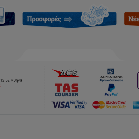
112 52 Αθήνα
ό