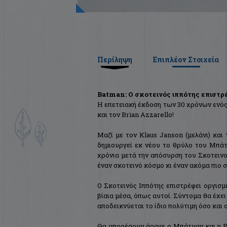
Περίληψη
Επιπλέον Στοιχεία
Batman: Ο σκοτεινός ιππότης επιστρ
Η επετειακή έκδοση των 30 χρόνων ενός 
και τον Brian Azzarello!
Μαζί με τον Klaus Janson (μελάνι) και
δημιουργεί εκ νέου το θρύλο του Μπά
χρόνια μετά την απόσυρση του Σκοτειν
έναν σκοτεινό κόσμο κι έναν ακόμα πιο 
Ο Σκοτεινός Ιππότης επιστρέφει οργισμέ
βίαια μέσα, όπως αυτοί. Σύντομα θα έχει
αποδεικνύεται το ίδιο πολύτιμη όσο και 
Θα μπορέσουν άραγε ο Μπάτμαν και η Ρ