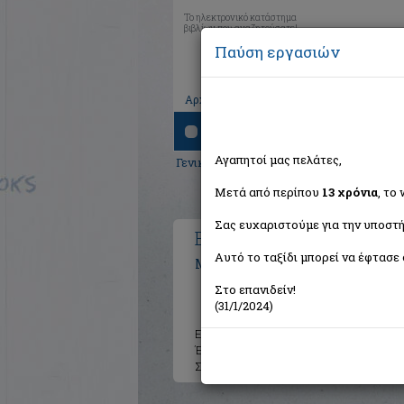
Το ηλεκτρονικό κατάστημα
βιβλίων που αναζητούσατε!
Παύση εργασιών
|
|
|
Αρχική
Το καλάθι μου
Εγγραφή
Σύνδ
Αναζήτηση
Αγαπητοί μας πελάτες,
Γενικά Βιβλία
>
Χιούμορ - Σάτυρα
>
Κόμι
Μετά από περίπου
13 χρόνια
, το
Σας ευχαριστούμε για την υποστή
Batman: Ο σκοτεινός ιππ
Αυτό το ταξίδι μπορεί να έφτασε 
Miller Frank
Στο επανιδείν!
(31/1/2024)
Εκδότης:
Anubis
Έτος:
2024
Σελίδες:
216