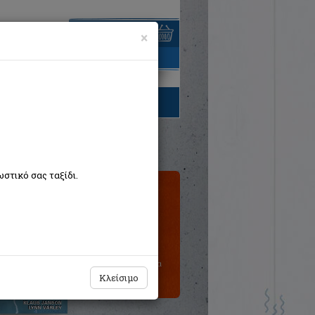
×
είναι άδειο
τηγορίες βιβλίων
στικό σας ταξίδι.
Τιμή εκδότη:€24,90
Η τιμή μας:
€22,41
Δεν υπάρχει δυνατότητα
παραγγελίας
Κλείσιμο