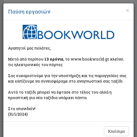
×
Παύση εργασιών
Αναζήτηση
Αγαπητοί μας πελάτες,
Μετά από περίπου
13 χρόνια
, το www.bookworld.gr κλείνει
τις ηλεκτρονικές του πόρτες.
Σας ευχαριστούμε για την υποστήριξη και τις παραγγελίες σας
και ελπίζουμε να συνεισφέραμε στο αναγνωστικό σας ταξίδι.
Τιμή εκδότη:€18,80
Αυτό το ταξίδι μπορεί να έφτασε στο τέλος του αλλά η
€16,92
Η τιμή μας:
προοπτική για νέα ταξίδια υπάρχει πάντα.
Δεν υπάρχει δυνατότητα παραγγελίας
Στο επανιδείν!
(31/1/2024)
Κλείσιμο