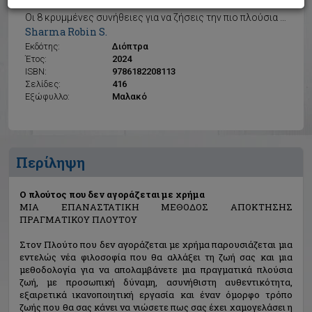
Ο πλούτος που δεν αγοράζεται με χρήμα
Οι 8 κρυμμένες συνήθειες για να ζήσεις την πιο πλούσια ζωή σου
Sharma Robin S.
Εκδότης:
Διόπτρα
Έτος:
2024
ISBN:
9786182208113
Σελίδες:
416
Εξώφυλλο:
Μαλακό
Περίληψη
Ο πλούτος που δεν αγοράζεται με χρήμα
ΜΙΑ ΕΠΑΝΑΣΤΑΤΙΚΗ ΜΕΘΟΔΟΣ ΑΠΟΚΤΗΣΗΣ
ΠΡΑΓΜΑΤΙΚΟΥ ΠΛΟΥΤΟΥ
Στον Πλούτο που δεν αγοράζεται με χρήμα παρουσιάζεται μια
εντελώς νέα φιλοσοφία που θα αλλάξει τη ζωή σας και μια
μεθοδολογία για να απολαμβάνετε μια πραγματικά πλούσια
ζωή, με προσωπική δύναμη, ασυνήθιστη αυθεντικότητα,
εξαιρετικά ικανοποιητική εργασία και έναν όμορφο τρόπο
ζωής που θα σας κάνει να νιώσετε πως σας έχει χαμογελάσει η