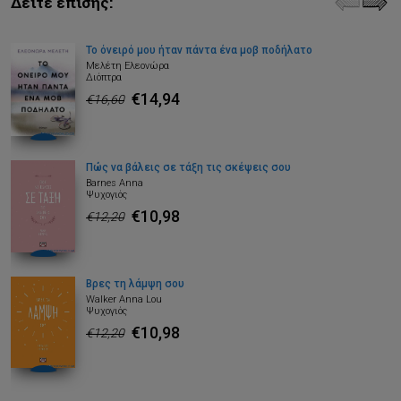
Δείτε επίσης:
Το όνειρό μου ήταν πάντα ένα μοβ ποδήλατο
Μελέτη Ελεονώρα
Διόπτρα
€14,94
€16,60
Πώς να βάλεις σε τάξη τις σκέψεις σου
Barnes Anna
Ψυχογιός
€10,98
€12,20
Βρες τη λάμψη σου
Walker Anna Lou
Ψυχογιός
€10,98
€12,20