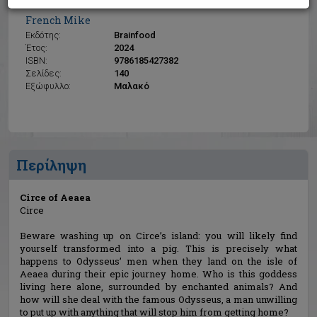
Circe of Aeaea
French Mike
Εκδότης:
Brainfood
Έτος:
2024
ISBN:
9786185427382
Σελίδες:
140
Εξώφυλλο:
Μαλακό
Περίληψη
Circe of Aeaea
Circe
Beware washing up on Circe’s island: you will likely find
yourself transformed into a pig. This is precisely what
happens to Odysseus’ men when they land on the isle of
Aeaea during their epic journey home. Who is this goddess
living here alone, surrounded by enchanted animals? And
how will she deal with the famous Odysseus, a man unwilling
to put up with anything that will stop him from getting home?