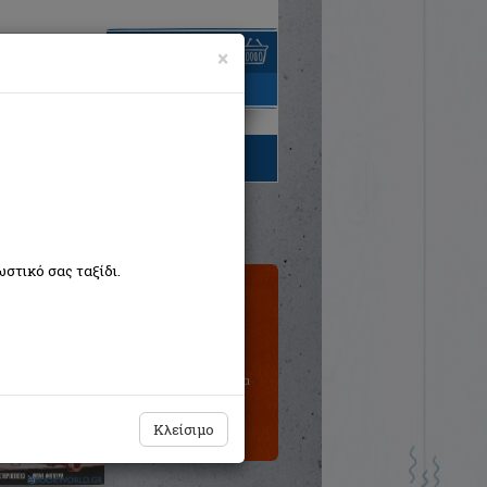
×
είναι άδειο
τηγορίες βιβλίων
στικό σας ταξίδι.
Τιμή εκδότη:€6,90
€6,21
Η τιμή μας:
Δεν υπάρχει δυνατότητα
παραγγελίας
Κλείσιμο