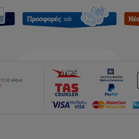
112 52 Αθήνα
ό