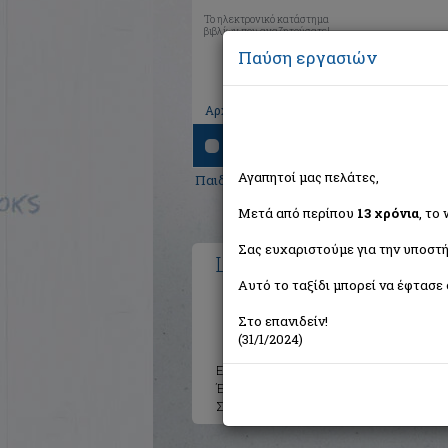
Το ηλεκτρονικό κατάστημα
βιβλίων που αναζητούσατε!
Παύση εργασιών
|
|
|
Αρχική
Το καλάθι μου
Εγγραφή
Σύνδ
Αναζήτηση
Αγαπητοί μας πελάτες,
Παιδικά - Εφηβικά
>
Παιδική και Εφηβικ
Μετά από περίπου
13 χρόνια
, το
Σας ευχαριστούμε για την υποστή
Lego Ninjago: Αυτοκρατο
Αυτό το ταξίδι μπορεί να έφτασε 
Στο επανιδείν!
(31/1/2024)
Εκδότης:
Ψυχογιός
Έτος:
2024
Σελίδες:
30