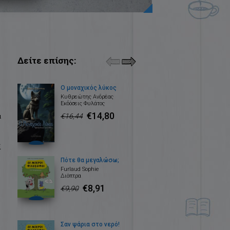
Δείτε επίσης:
Ο μοναχικός λύκος
Κυθρεώτης Ανδρέας
Εκδόσεις Φυλάτος
€14,80
α
€16,44
ί
Πότε θα μεγαλώσω;
Furlaud Sophie
Διόπτρα
€8,91
€9,90
Σαν ψάρια στο νερό!