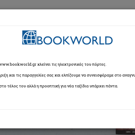
εση
Κα
ή Λογοτεχνία
>
Ηλικία 6+
> Lego Ninjago: Αυτοκρατορικός πολεμιστής
 www.bookworld.gr κλείνει τις ηλεκτρονικές του πόρτες.
ριξη και τις παραγγελίες σας και ελπίζουμε να συνεισφέραμε στο αναγνω
ρικός πολεμιστής
στο τέλος του αλλά η προοπτική για νέα ταξίδια υπάρχει πάντα.
ISBN:
9786180156058
Εξώφυλλο:
Μαλακό