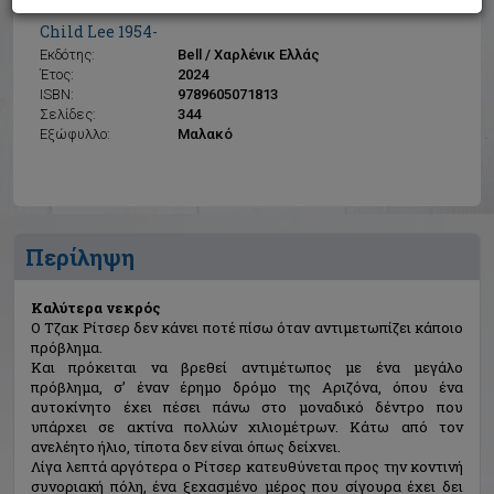
Καλύτερα νεκρός
Child Lee 1954-
Εκδότης:
Bell / Χαρλένικ Ελλάς
Έτος:
2024
ISBN:
9789605071813
Σελίδες:
344
Εξώφυλλο:
Μαλακό
Περίληψη
Καλύτερα νεκρός
Ο Τζακ Ρίτσερ δεν κάνει ποτέ πίσω όταν αντιμετωπίζει κάποιο
πρόβλημα.
Και πρόκειται να βρεθεί αντιμέτωπος με ένα μεγάλο
πρόβλημα, σ’ έναν έρημο δρόμο της Αριζόνα, όπου ένα
αυτοκίνητο έχει πέσει πάνω στο μοναδικό δέντρο που
υπάρχει σε ακτίνα πολλών χιλιομέτρων. Κάτω από τον
ανελέητο ήλιο, τίποτα δεν είναι όπως δείχνει.
Λίγα λεπτά αργότερα ο Ρίτσερ κατευθύνεται προς την κοντινή
συνοριακή πόλη, ένα ξεχασμένο μέρος που σίγουρα έχει δει