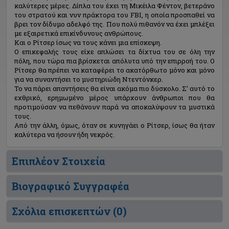
καλύτερες μέρες. Δίπλα του έχει τη Μικέιλα Φέντον, βετεράνο
του στρατού και νυν πράκτορα του FBI, η οποία προσπαθεί να
βρει τον δίδυμο αδελφό της. Που πολύ πιθανόν να έχει μπλέξει
με εξαιρετικά επικίνδυνους ανθρώπους.
Και ο Ρίτσερ ίσως να τους κάνει μια επίσκεψη.
Ο επικεφαλής τους είχε απλώσει τα δίχτυα του σε όλη την
πόλη, που τώρα πια βρίσκεται απόλυτα υπό την επιρροή του. Ο
Ρίτσερ θα πρέπει να καταφέρει το ακατόρθωτο μόνο και μόνο
για να συναντήσει το μυστηριώδη Ντεντόνκερ.
Το να πάρει απαντήσεις θα είναι ακόμα πιο δύσκολο. Σ’ αυτό το
εχθρικό, ερημωμένο μέρος υπάρχουν άνθρωποι που θα
προτιμούσαν να πεθάνουν παρά να αποκαλύψουν τα μυστικά
τους.
Από την άλλη, όμως, όταν σε κυνηγάει ο Ρίτσερ, ίσως θα ήταν
καλύτερα να ήσουν ήδη νεκρός.
Επιπλέον Στοιχεία
Βιογραφικό Συγγραφέα
Σχόλια επισκεπτών (
0
)