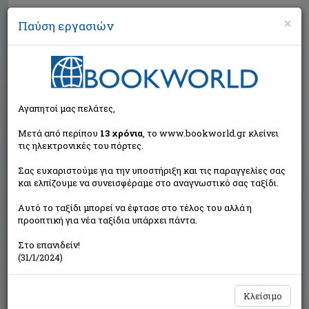
×
Παύση εργασιών
Αναζήτηση
Αγαπητοί μας πελάτες,
Μετά από περίπου
13 χρόνια
, το www.bookworld.gr κλείνει
τις ηλεκτρονικές του πόρτες.
Σας ευχαριστούμε για την υποστήριξη και τις παραγγελίες σας
και ελπίζουμε να συνεισφέραμε στο αναγνωστικό σας ταξίδι.
Τιμή εκδότη:€12,90
Αυτό το ταξίδι μπορεί να έφτασε στο τέλος του αλλά η
€11,61
Η τιμή μας:
προοπτική για νέα ταξίδια υπάρχει πάντα.
Δεν υπάρχει δυνατότητα παραγγελίας
Στο επανιδείν!
(31/1/2024)
Κλείσιμο