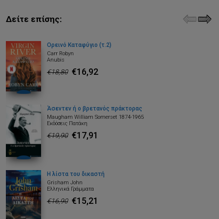
Δείτε επίσης:
Ορεινό Καταφύγιο (τ.2)
Carr Robyn
Anubis
€16,92
€18,80
Άσεντεν ή ο βρετανός πράκτορας
Maugham William Somerset 1874-1965
Εκδόσεις Πατάκη
€17,91
€19,90
Η λίστα του δικαστή
Grisham John
Ελληνικά Γράμματα
€15,21
€16,90