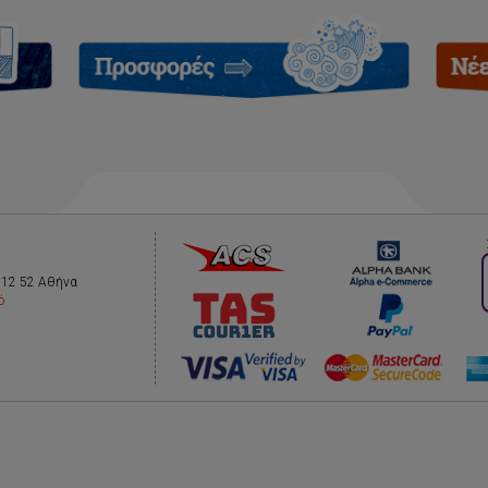
112 52 Αθήνα
ό