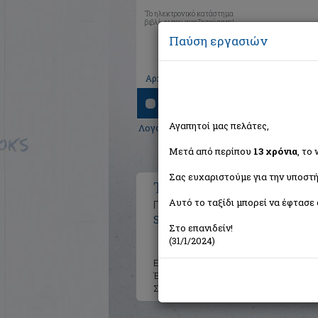
Το ηλεκτρονικό κατάστημα
βιβλίων που αναζητούσατε!
Παύση εργασιών
|
|
|
Αρχική
Το καλάθι μου
Εγγραφή
Σύνδ
Αναζήτηση
Αγαπητοί μας πελάτες,
Λογοτεχνία
>
Μεταφρασμένη λογοτεχνί
Μετά από περίπου
13 χρόνια
, το
Σας ευχαριστούμε για την υποστή
The status game
Αυτό το ταξίδι μπορεί να έφτασε 
Πώς η κοινωνική αποδοχή καθορίζει
Storr Will
Στο επανιδείν!
(31/1/2024)
Εκδότης:
Εκδόσεις Κυριάκος 
Έτος:
2024
Σελίδες:
368