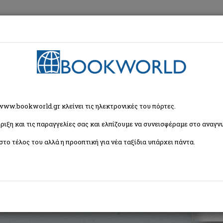
εση
Κα
α
>
Δοκίμιο
> The status game
 www.bookworld.gr κλείνει τις ηλεκτρονικές του πόρτες.
ριξη και τις παραγγελίες σας και ελπίζουμε να συνεισφέραμε στο αναγνω
στο τέλος του αλλά η προοπτική για νέα ταξίδια υπάρχει πάντα.
 τη ζωή και την ευτυχία μας
Παπαδόπουλος
ISBN:
9789604849864
Εξώφυλλο:
Μαλακό