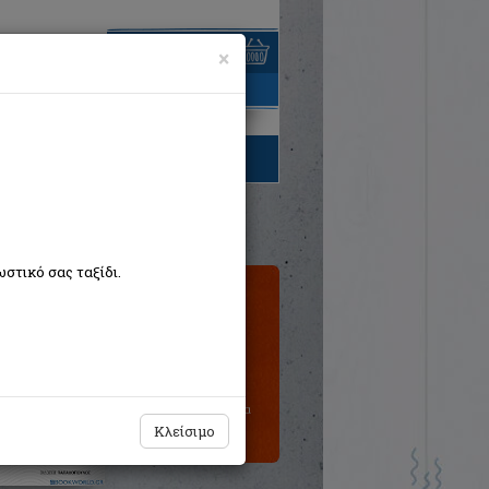
×
είναι άδειο
τηγορίες βιβλίων
στικό σας ταξίδι.
Τιμή εκδότη:€22,99
Η τιμή μας:
€20,69
Δεν υπάρχει δυνατότητα
παραγγελίας
Κλείσιμο