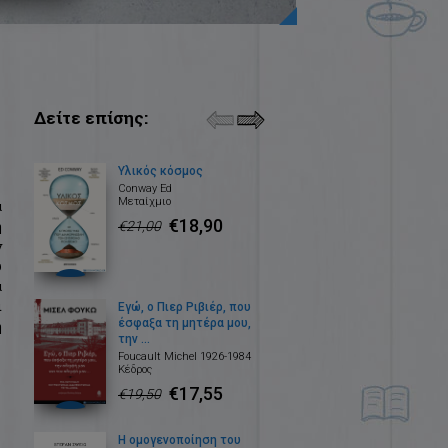
Δείτε επίσης:
Υλικός κόσμος
Conway Ed
Μεταίχμιο
α
€18,90
η
€21,00
ν
υ
α
ι
Εγώ, ο Πιερ Ριβιέρ, που
έσφαξα τη μητέρα μου,
η
την ...
Foucault Michel 1926-1984
Κέδρος
€17,55
€19,50
Η ομογενοποίηση του