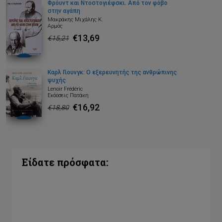
Φρόυντ και Ντοστογιέφσκι. Από τον φόβο
στην αγάπη
Μακράκης Μιχάλης Κ.
Αρμός
€13,69
€15,21
Καρλ Γιουνγκ: Ο εξερευνητής της ανθρώπινης
ψυχής
Lenoir Frédéric
Εκδόσεις Πατάκη
€16,92
€18,80
Είδατε πρόσφατα: