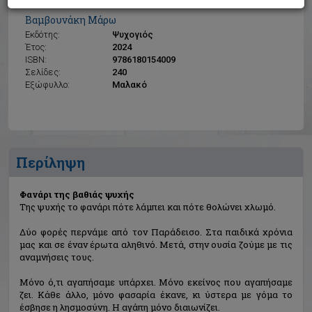
Φανάρι της βαθιάς ψυχής
Βαμβουνάκη Μάρω
Εκδότης:
Ψυχογιός
Έτος:
2024
ISBN:
9786180154009
Σελίδες:
240
Εξώφυλλο:
Μαλακό
Περίληψη
Φανάρι της βαθιάς ψυχής
Της ψυχής το φανάρι πότε λάμπει και πότε θολώνει χλωμό.
Δύο φορές περνάμε από τον Παράδεισο. Στα παιδικά χρόνια
μας και σε έναν έρωτα αληθινό. Μετά, στην ουσία ζούμε με τις
αναμνήσεις τους.
Μόνο ό,τι αγαπήσαμε υπάρχει. Μόνο εκείνος που αγαπήσαμε
ζει. Κάθε άλλο, μόνο φασαρία έκανε, κι ύστερα με γόμα το
έσβησε η λησμοσύνη. Η αγάπη μόνο διαιωνίζει.