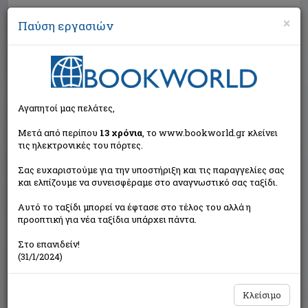
×
Παύση εργασιών
Αναζήτηση
Αγαπητοί μας πελάτες,
Μετά από περίπου
13 χρόνια
, το www.bookworld.gr κλείνει
τις ηλεκτρονικές του πόρτες.
Σας ευχαριστούμε για την υποστήριξη και τις παραγγελίες σας
και ελπίζουμε να συνεισφέραμε στο αναγνωστικό σας ταξίδι.
Τιμή εκδότη:€16,60
Αυτό το ταξίδι μπορεί να έφτασε στο τέλος του αλλά η
€14,94
Η τιμή μας:
προοπτική για νέα ταξίδια υπάρχει πάντα.
Δεν υπάρχει δυνατότητα παραγγελίας
Στο επανιδείν!
(31/1/2024)
Κλείσιμο