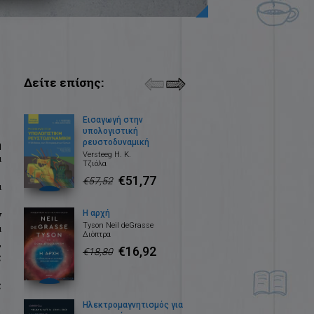
Δείτε επίσης:
Εισαγωγή στην
υπολογιστική
ρευστοδυναμική
η
Versteeg H. K.
ά
Τζιόλα
€51,77
€57,52
α
ν
Η αρχή
Tyson Neil deGrasse
α
Διόπτρα
,
€16,92
€18,80
ς
ς
Ηλεκτρομαγνητισμός για
ι