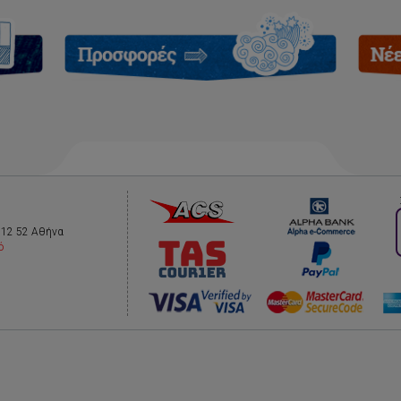
112 52 Αθήνα
ό