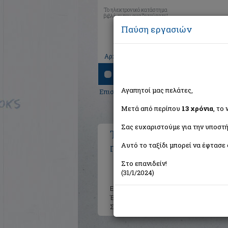
Το ηλεκτρονικό κατάστημα
βιβλίων που αναζητούσατε!
Παύση εργασιών
|
|
|
Αρχική
Το καλάθι μου
Εγγραφή
Σύνδ
Αναζήτηση
Αγαπητοί μας πελάτες,
Επιστήμες
>
Θετικές
>
Φυσική
> Το ταξίδ
Μετά από περίπου
13 χρόνια
, το
Σας ευχαριστούμε για την υποστή
Το ταξίδι του ήλιου
Αυτό το ταξίδι μπορεί να έφτασε 
Παπασωτηρίου Λέων
Στο επανιδείν!
(31/1/2024)
Εκδότης:
Οσελότος
Έτος:
2024
Σελίδες:
90