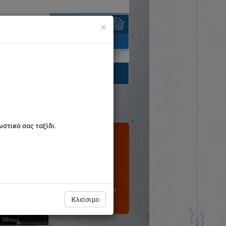
×
είναι άδειο
τηγορίες βιβλίων
στικό σας ταξίδι.
Τιμή εκδότη:€12,00
Η τιμή μας:
€10,80
Δεν υπάρχει δυνατότητα
παραγγελίας
Κλείσιμο