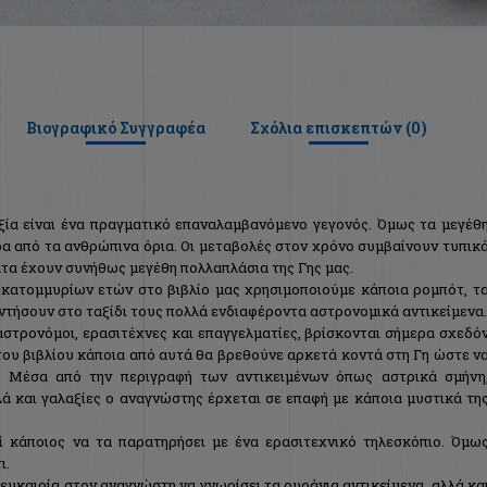
Βιογραφικό Συγγραφέα
Σχόλια επισκεπτών (
0
)
αξία είναι ένα πραγματικό επαναλαμβανόμενο γεγονός. Όμως τα μεγέθ
ρα από τα ανθρώπινα όρια. Οι μεταβολές στον χρόνο συμβαίνουν τυπικ
ατα έχουν συνήθως μεγέθη πολλαπλάσια της Γης μας.
5 εκατομμυρίων ετών στο βιβλίο μας χρησιμοποιούμε κάποια ρομπότ, τ
ντήσουν στο ταξίδι τους πολλά ενδιαφέροντα αστρονομικά αντικείμενα.
αστρονόμοι, ερασιτέχνες και επαγγελματίες, βρίσκονται σήμερα σχεδό
του βιβλίου κάποια από αυτά θα βρεθούνε αρκετά κοντά στη Γη ώστε ν
. Μέσα από την περιγραφή των αντικειμένων όπως αστρικά σμήνη
ά και γαλαξίες ο αναγνώστης έρχεται σε επαφή με κάποια μυστικά τη
ί κάποιος να τα παρατηρήσει με ένα ερασιτεχνικό τηλεσκόπιο. Όμω
ι.
 ευκαιρία στον αναγνώστη να γνωρίσει τα ουράνια αντικείμενα, αλλά κα