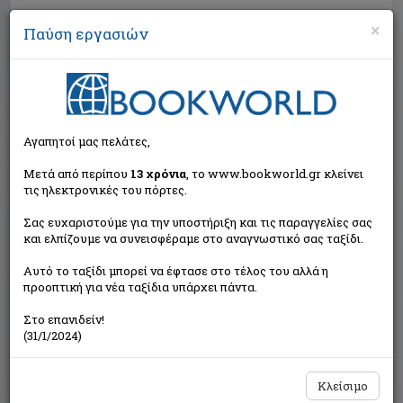
×
Παύση εργασιών
Αναζήτηση
Αγαπητοί μας πελάτες,
Μετά από περίπου
13 χρόνια
, το www.bookworld.gr κλείνει
τις ηλεκτρονικές του πόρτες.
Σας ευχαριστούμε για την υποστήριξη και τις παραγγελίες σας
και ελπίζουμε να συνεισφέραμε στο αναγνωστικό σας ταξίδι.
Τιμή εκδότη:€14,00
Αυτό το ταξίδι μπορεί να έφτασε στο τέλος του αλλά η
€12,60
Η τιμή μας:
προοπτική για νέα ταξίδια υπάρχει πάντα.
Δεν υπάρχει δυνατότητα παραγγελίας
Στο επανιδείν!
(31/1/2024)
Κλείσιμο