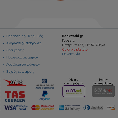
Παραγγελίες/Πληρωμές
Bookworld.gr
Γραφεία:
Ακυρώσεις/Επιστροφές
Πατησίων 157, 112 52 Αθήνα
Οριστικά κλειστό
Όροι χρήσης
Επικοινωνία
Προστασία απορρήτου
Ασφάλεια συναλλαγών
Συχνές ερωτήσεις
Με την
Με την
υποστήριξη της
υποστήριξη της