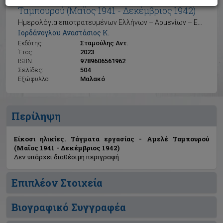
Είκοσι ηλικίες. Τάγματα εργασίας - Αμελέ
Ταμπουρού (Μαϊος 1941 - Δεκέμβριος 1942)
Ημερολόγια επιστρατευμένων Ελλήνων – Αρμενίων – Εβραίων στον Τούρκικο στρατό
Ιορδάνογλου Αναστάσιος Κ.
Εκδότης:
Σταμούλης Αντ.
Έτος:
2023
ISBN:
9789606561962
Σελίδες:
504
Εξώφυλλο:
Μαλακό
Περίληψη
Είκοσι ηλικίες. Τάγματα εργασίας - Αμελέ Ταμπουρού
(Μαϊος 1941 - Δεκέμβριος 1942)
Δεν υπάρχει διαθέσιμη περιγραφή
Επιπλέον Στοιχεία
Βιογραφικό Συγγραφέα