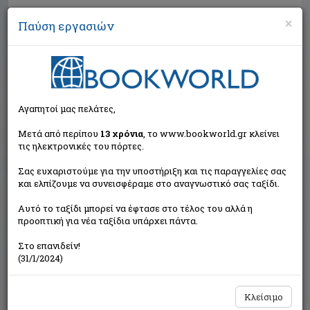
×
Παύση εργασιών
Αναζήτηση
Αγαπητοί μας πελάτες,
Μετά από περίπου
13 χρόνια
, το www.bookworld.gr κλείνει
τις ηλεκτρονικές του πόρτες.
Σας ευχαριστούμε για την υποστήριξη και τις παραγγελίες σας
και ελπίζουμε να συνεισφέραμε στο αναγνωστικό σας ταξίδι.
Τιμή εκδότη:€29,68
Αυτό το ταξίδι μπορεί να έφτασε στο τέλος του αλλά η
€26,71
Η τιμή μας:
προοπτική για νέα ταξίδια υπάρχει πάντα.
Δεν υπάρχει δυνατότητα παραγγελίας
Στο επανιδείν!
(31/1/2024)
Κλείσιμο