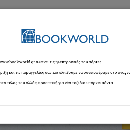
εση
Κα
 www.bookworld.gr κλείνει τις ηλεκτρονικές του πόρτες.
ριξη και τις παραγγελίες σας και ελπίζουμε να συνεισφέραμε στο αναγνω
στο τέλος του αλλά η προοπτική για νέα ταξίδια υπάρχει πάντα.
τορίας
ISBN:
9789600434439
Εξώφυλλο:
Μαλακό