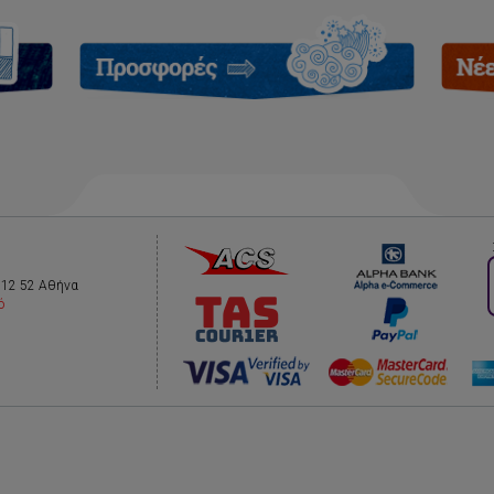
112 52 Αθήνα
ό