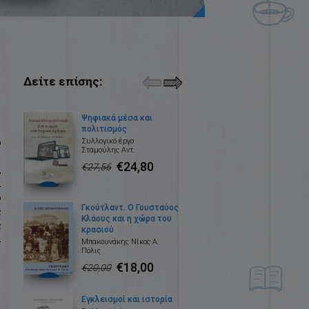
Δείτε επίσης:
Ψηφιακά μέσα και
πολιτισμός
ό
Συλλογικό έργο
Σταμούλης Αντ.
€24,80
€27,56
,
ι
ο
Γκούτλαντ. Ο Γουσταύος
ς
Κλάους και η χώρα του
ς
κρασιού
.
Μπακουνάκης Νίκος Α.
Πόλις
€18,00
€20,00
Εγκλεισμοί και ιστορία