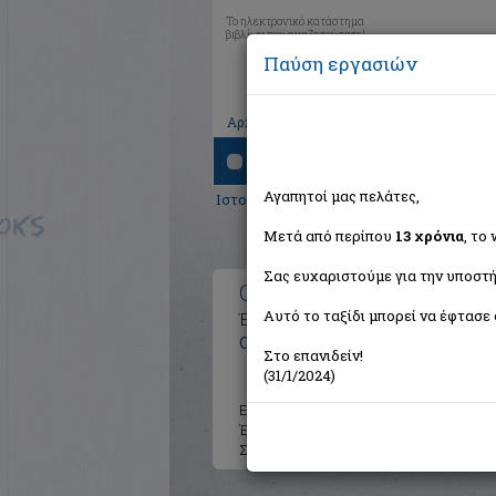
Το ηλεκτρονικό κατάστημα
βιβλίων που αναζητούσατε!
Παύση εργασιών
|
|
|
Αρχική
Το καλάθι μου
Εγγραφή
Σύνδ
Αναζήτηση
Αγαπητοί μας πελάτες,
Ιστορία
> Οι λέξεις του ιστορικού
Μετά από περίπου
13 χρόνια
, το
Σας ευχαριστούμε για την υποστή
Οι λέξεις του ιστορικού
Αυτό το ταξίδι μπορεί να έφτασε 
Έννοιες-κλειδιά στη μελέτη της ισ
Offenstadt Nicolas
Στο επανιδείν!
(31/1/2024)
Εκδότης:
Κέδρος
Έτος:
2007
Σελίδες:
217