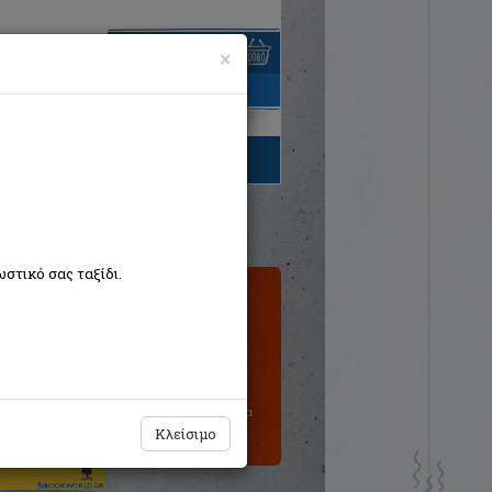
×
είναι άδειο
τηγορίες βιβλίων
στικό σας ταξίδι.
Τιμή εκδότη:€12,16
Η τιμή μας:
€10,94
Δεν υπάρχει δυνατότητα
παραγγελίας
Κλείσιμο