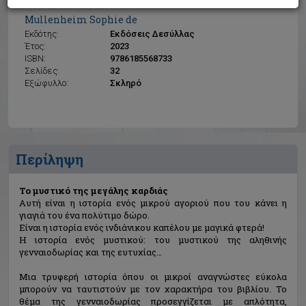
Το μυστικό της μεγάλης καρδιάς
Mullenheim Sophie de
Εκδότης:
Εκδόσεις Δεσύλλας
Έτος:
2023
ISBN:
9786185568733
Σελίδες:
32
Εξώφυλλο:
Σκληρό
Περίληψη
Το μυστικό της μεγάλης καρδιάς
Αυτή είναι η ιστορία ενός μικρού αγοριού που του κάνει η
γιαγιά του ένα πολύτιμο δώρο.
Είναι η ιστορία ενός ινδιάνικου καπέλου με μαγικά φτερά!
Η ιστορία ενός μυστικού: του μυστικού της αληθινής
γενναιοδωρίας και της ευτυχίας…
Mια τρυφερή ιστορία όπου οι μικροί αναγνώστες εύκολα
μπορούν να ταυτιστούν με τον χαρακτήρα του βιβλίου. Το
θέμα της γενναιοδωρίας προσεγγίζεται με απλότητα,