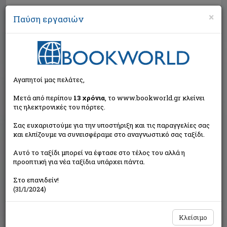
×
Παύση εργασιών
Αναζήτηση
Αγαπητοί μας πελάτες,
Μετά από περίπου
13 χρόνια
, το www.bookworld.gr κλείνει
τις ηλεκτρονικές του πόρτες.
Σας ευχαριστούμε για την υποστήριξη και τις παραγγελίες σας
και ελπίζουμε να συνεισφέραμε στο αναγνωστικό σας ταξίδι.
Τιμή εκδότη:€12,90
Αυτό το ταξίδι μπορεί να έφτασε στο τέλος του αλλά η
€11,61
Η τιμή μας:
προοπτική για νέα ταξίδια υπάρχει πάντα.
Δεν υπάρχει δυνατότητα παραγγελίας
Στο επανιδείν!
(31/1/2024)
Κλείσιμο