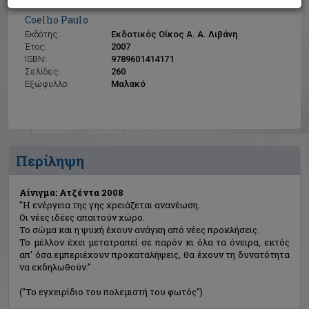
Αίνιγμα: Ατζέντα 2008
Coelho Paulo
Εκδότης:
Εκδοτικός Οίκος Α. Α. Λιβάνη
Έτος:
2007
ISBN:
9789601414171
Σελίδες:
260
Εξώφυλλο:
Μαλακό
Περίληψη
Αίνιγμα: Ατζέντα 2008
"Η ενέργεια της γης χρειάζεται ανανέωση.
Οι νέες ιδέες απαιτούν χώρο.
Το σώμα και η ψυχή έχουν ανάγκη από νέες προκλήσεις.
Το μέλλον έχει μετατραπεί σε παρόν κι όλα τα όνειρα, εκτός
απ' όσα εμπεριέχουν προκαταλήψεις, θα έχουν τη δυνατότητα
να εκδηλωθούν."
("Το εγχειρίδιο του πολεμιστή του φωτός")