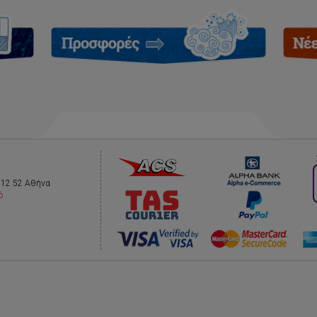
112 52 Αθήνα
ό