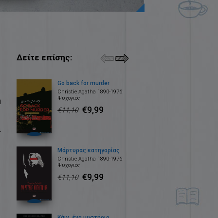
Δείτε επίσης:
Go back for murder
Christie Agatha 1890-1976
Ψυχογιός
η
€9,99
€11,10
ι
Μάρτυρας κατηγορίας
Christie Agatha 1890-1976
Ψυχογιός
€9,99
€11,10
Κάιν, ένα μυστήριο