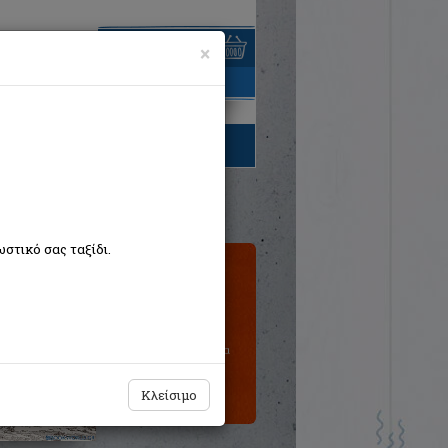
×
είναι άδειο
τηγορίες βιβλίων
στικό σας ταξίδι.
Τιμή εκδότη:€8,00
€7,20
Η τιμή μας:
Δεν υπάρχει δυνατότητα
παραγγελίας
Κλείσιμο