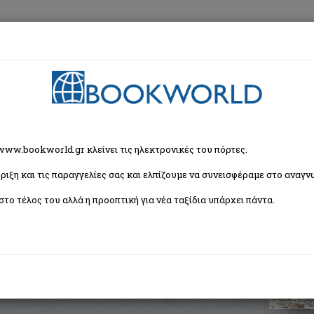
εση
Κα
α
>
Θέατρο
> Ο φύλακας του τάφου
 www.bookworld.gr κλείνει τις ηλεκτρονικές του πόρτες.
ριξη και τις παραγγελίες σας και ελπίζουμε να συνεισφέραμε στο αναγνω
στο τέλος του αλλά η προοπτική για νέα ταξίδια υπάρχει πάντα.
ISBN:
9786185769130
Εξώφυλλο:
Μαλακό