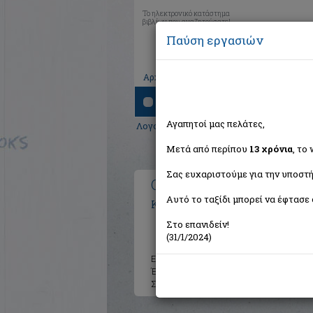
Το ηλεκτρονικό κατάστημα
βιβλίων που αναζητούσατε!
Παύση εργασιών
|
|
|
Αρχική
Το καλάθι μου
Εγγραφή
Σύνδ
Αναζήτηση
Αγαπητοί μας πελάτες,
Λογοτεχνία
>
Μεταφρασμένη λογοτεχνί
Μετά από περίπου
13 χρόνια
, το
Σας ευχαριστούμε για την υποστή
Ο φύλακας του τάφου
Αυτό το ταξίδι μπορεί να έφτασε 
Kafka Franz 1883-1924
Στο επανιδείν!
(31/1/2024)
Εκδότης:
Ενύπνιο
Έτος:
2023
Σελίδες:
80