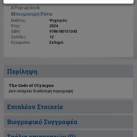
The Gods of Olympus
A Pop-up book
Μπουμπουρή Ράνια
Εκδότης:
Ψυχογιός
Έτος:
2024
ISBN:
9786180151343
Σελίδες:
12
Εξώφυλλο:
Σκληρό
Περίληψη
The Gods of Olympus
Δεν υπάρχει διαθέσιμη περιγραφή
Επιπλέον Στοιχεία
Βιογραφικό Συγγραφέα
Σχόλια επισκεπτών (
0
)