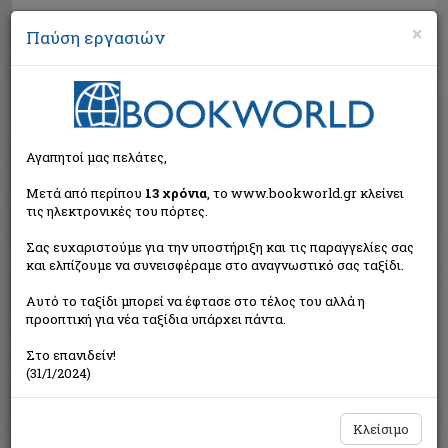
×
Παύση εργασιών
Αναζήτηση
Αγαπητοί μας πελάτες,
Μετά από περίπου
13 χρόνια
, το www.bookworld.gr κλείνει
τις ηλεκτρονικές του πόρτες.
Σας ευχαριστούμε για την υποστήριξη και τις παραγγελίες σας
και ελπίζουμε να συνεισφέραμε στο αναγνωστικό σας ταξίδι.
Τιμή εκδότη:€9,90
Αυτό το ταξίδι μπορεί να έφτασε στο τέλος του αλλά η
€8,91
Η τιμή μας:
προοπτική για νέα ταξίδια υπάρχει πάντα.
Δεν υπάρχει δυνατότητα παραγγελίας
Στο επανιδείν!
(31/1/2024)
Κλείσιμο