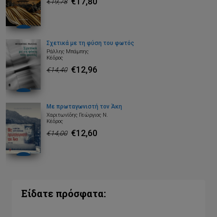
€17,80
€19,78
Σχετικά με τη φύση του φωτός
Ράλλης Μπάμπης
Κέδρος
€12,96
€14,40
Με πρωταγωνιστή τον Άκη
Χαριτωνίδης Γεώργιος Ν.
Κέδρος
€12,60
€14,00
Είδατε πρόσφατα: