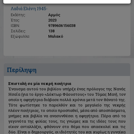
Επιστολή σε μία νεκρή ποιήτρια
Λαδιά Ελένη 1945-
Εκδότης:
Αρμός
Έτος:
2023
ISBN:
9789606156038
Σελίδες:
138
Εξώφυλλο:
Μαλακό
Περίληψη
Επιστολή σε μία νεκρή ποιήτρια
Έναυσμα αυτού του βιβλίου υπήρξε ένας πρόλογος της Νανάς
Ησαΐα (για το έργο «Δόκτωρ Φάουστους» του Τόμας Μαν), τον
οποίο η αφηγήτρια διάβασε πολλά χρόνια μετά τον θάνατό της.
Τότε φωτίστηκε το παρελθόν και το μεγαλείο της νεκρής
πλέον ποιήτριας, το οποίο προσπαθεί, μέσα από αποσπάσματα,
μνήμες και βιβλία να ανασυνθέσει η αφηγήτρια. Πέρα από τα
γεγονότα της φιλίας τους, τις γνώμες και τις ιδέες τους που
είχαν ανταλλάξει, φθάνουν στο θέμα που απασχολεί και τις
δύο. Είναι ο δημιουργός, οι ιδιότητές του και κυρίως η γυναίκα