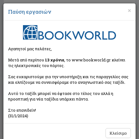
×
Παύση εργασιών
Αναζήτηση
Αγαπητοί μας πελάτες,
Μετά από περίπου
13 χρόνια
, το www.bookworld.gr κλείνει
τις ηλεκτρονικές του πόρτες.
Σας ευχαριστούμε για την υποστήριξη και τις παραγγελίες σας
και ελπίζουμε να συνεισφέραμε στο αναγνωστικό σας ταξίδι.
Τιμή εκδότη:€10,00
Αυτό το ταξίδι μπορεί να έφτασε στο τέλος του αλλά η
€9,00
Η τιμή μας:
προοπτική για νέα ταξίδια υπάρχει πάντα.
Δεν υπάρχει δυνατότητα παραγγελίας
Στο επανιδείν!
(31/1/2024)
Κλείσιμο