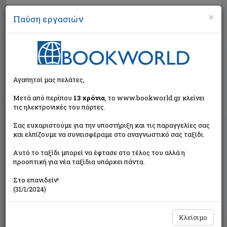
×
Παύση εργασιών
Αναζήτηση
Αγαπητοί μας πελάτες,
Μετά από περίπου
13 χρόνια
, το www.bookworld.gr κλείνει
τις ηλεκτρονικές του πόρτες.
Σας ευχαριστούμε για την υποστήριξη και τις παραγγελίες σας
και ελπίζουμε να συνεισφέραμε στο αναγνωστικό σας ταξίδι.
Τιμή εκδότη:€19,08
Αυτό το ταξίδι μπορεί να έφτασε στο τέλος του αλλά η
€17,17
Η τιμή μας:
προοπτική για νέα ταξίδια υπάρχει πάντα.
Δεν υπάρχει δυνατότητα παραγγελίας
Στο επανιδείν!
(31/1/2024)
Κλείσιμο