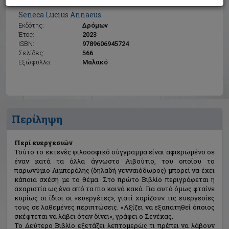
Περί ευεργεσιών
Seneca Lucius Annaeus
Εκδότης:
Δρόμων
Έτος:
2023
ISBN:
9789606945724
Σελίδες:
566
Εξώφυλλο:
Μαλακό
Περίληψη
Περί ευεργεσιών
Τούτο το εκτενές φιλοσοφικό σύγγραμμα είναι αφιερωμένο σε
έναν κατά τα άλλα άγνωστο Αιβούτιο, του οποίου το
παρωνύμιο Λιμπεράλης (δηλαδή γενναιόδωρος) μπορεί να έχει
κάποια σχέση με το θέμα. Στο πρώτο Βιβλίο περιγράφεται η
αχαριστία ως ένα από τα πιο κοινά κακά. Για αυτό όμως φταίνε
κυρίως οι ίδιοι οι «ευεργέτες», γιατί χαρίζουν τις ευεργεσίες
τους σε λαθεμένες περιπτώσεις. «Αξίζει να εξαπατηθεί όποιος
σκέφτεται να λάβει όταν δίνει», γράφει ο Σενέκας.
Το Δεύτερο Βιβλίο εξετάζει λεπτομερώς τι πρέπει να λάβουν