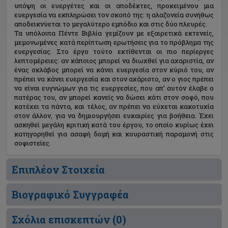
υπόψη οι ευεργέτες και οι αποδέκτες, προκειμένου μια
ευεργεσία να εκπληρώσει τον σκοπό της: η αλαζονεία συνήθως
αποδεικνύεται το μεγαλύτερο εμπόδιο και στις δύο πλευρές.
Τα υπόλοιπα Πέντε Βιβλία γεμίζουν με εξαιρετικά εκτενείς,
μεμονωμένες κατά περίπτωση ερωτήσεις για το πρόβλημα της
ευεργεσίας. Στο έργο τούτο εκτίθενται οι πιο περίεργες
λεπτομέρειες: αν κάποιος μπορεί να διωχθεί για αχαριστία, αν
ένας σκλάβος μπορεί να κάνει ευεργεσία στον κύριό του, αν
πρέπει να κάνει ευεργεσία και στον αχάριστο, αν ο γιος πρέπει
να είναι ευγνώμων για τις ευεργεσίες, που απ’ αυτόν έλαβε ο
πατέρας του, αν μπορεί κανείς να δώσει κάτι στον σοφό, που
κατέχει τα πάντα, και τέλος, αν πρέπει να εύχεται κακοτυχία
στον άλλον, για να δημιουργήσει ευκαιρίες για βοήθεια. Έχει
ασκηθεί μεγάλη κριτική κατά του έργου, το οποίο κυρίως έχει
κατηγορηθεί για ασαφή δομή και κουραστική παραμονή στις
σοφιστείες.
Επιπλέον Στοιχεία
Βιογραφικό Συγγραφέα
Σχόλια επισκεπτών (
0
)