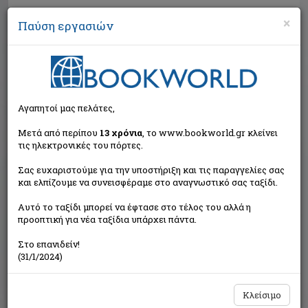
×
Παύση εργασιών
Αναζήτηση
Αγαπητοί μας πελάτες,
Μετά από περίπου
13 χρόνια
, το www.bookworld.gr κλείνει
τις ηλεκτρονικές του πόρτες.
Σας ευχαριστούμε για την υποστήριξη και τις παραγγελίες σας
και ελπίζουμε να συνεισφέραμε στο αναγνωστικό σας ταξίδι.
Τιμή εκδότη:€10,60
Αυτό το ταξίδι μπορεί να έφτασε στο τέλος του αλλά η
€9,54
Η τιμή μας:
προοπτική για νέα ταξίδια υπάρχει πάντα.
Δεν υπάρχει δυνατότητα παραγγελίας
Στο επανιδείν!
(31/1/2024)
Κλείσιμο