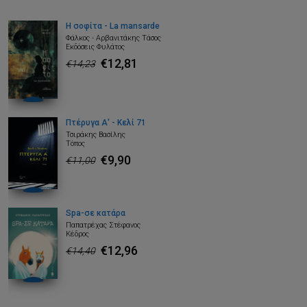
Η σοφίτα - La mansarde
Φάλκος - Αρβανιτάκης Τάσος
Εκδόσεις Φυλάτος
€12,81
€14,23
Πτέρυγα Α' - Κελί 71
Τσιράκης Βασίλης
Τόπος
€9,90
€11,00
Spa-σε κατάρα
Παπατρέχας Στέφανος
Κέδρος
€12,96
€14,40