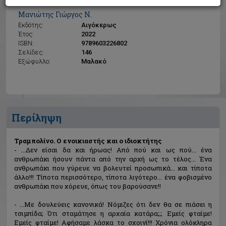
Τραμπολίνο. Ο ενοικιαστής και ο ιδιοκτήτης
Μανιώτης Γιώργος Ν.
Εκδότης:
Αιγόκερως
Έτος:
2022
ISBN:
9789603226802
Σελίδες:
146
Εξώφυλλο:
Μαλακό
Περίληψη
Τραμπολίνο. Ο ενοικιαστής και ο ιδιοκτήτης
- ...Δεν είσαι δα και ήρωας! Από πού και ως πού... ένα
ανθρωπάκι ήσουν πάντα από την αρχή ως το τέλος... Ένα
ανθρωπάκι που γύρευε να βολευτεί προσωπικά... και τίποτα
άλλο!!! Τίποτα περισσότερο, τίποτα λιγότερο... ένα φοβισμένο
ανθρωπάκι που χόρευε, όπως του βαρούσανε!!
- ...Με δουλεύεις κανονικά! Νόμιζες ότι δεν θα σε πιάσει η
τσιμπίδα; Ότι σταμάτησε η αρχαία κατάρα;;; Εμείς φταίμε!
Εμείς φταίμε! Αφήσαμε λάσκα το σχοινί!!! Χρόνια ολόκληρα