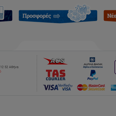
112 52 Αθήνα
ό