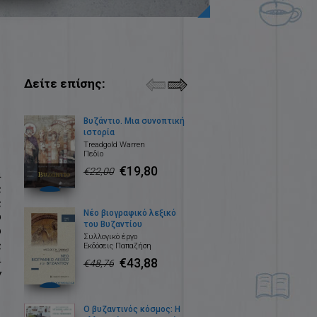
Δείτε επίσης:
Βυζάντιο. Μια συνοπτική
ιστορία
Treadgold Warren
Πεδίο
€19,80
€22,00
ι
ς
ς
Νέο βιογραφικό λεξικό
υ
του Βυζαντίου
υ
Συλλογικό έργο
ς
Εκδόσεις Παπαζήση
ι
€43,88
€48,76
ν
Ο βυζαντινός κόσμος: Η