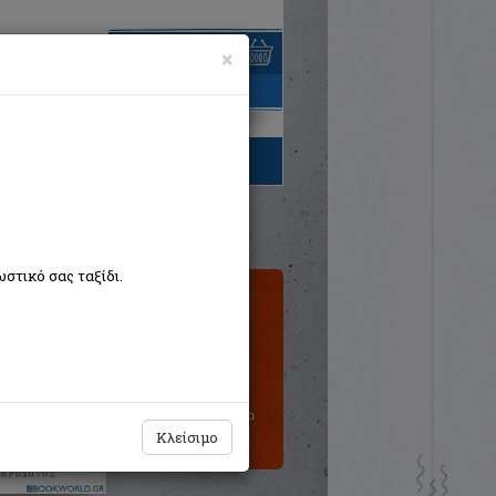
×
είναι άδειο
τηγορίες βιβλίων
στικό σας ταξίδι.
Τιμή εκδότη:€31,80
Η τιμή μας:
€28,62
Δεν υπάρχει δυνατότητα
παραγγελίας
Κλείσιμο