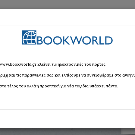
εση
Κα
ανική Αυτοκρατορία
> Τρίγλια
 www.bookworld.gr κλείνει τις ηλεκτρονικές του πόρτες.
ριξη και τις παραγγελίες σας και ελπίζουμε να συνεισφέραμε στο αναγνω
στο τέλος του αλλά η προοπτική για νέα ταξίδια υπάρχει πάντα.
ία της Προύσης
ISBN:
9789604853779
Εξώφυλλο:
Μαλακό