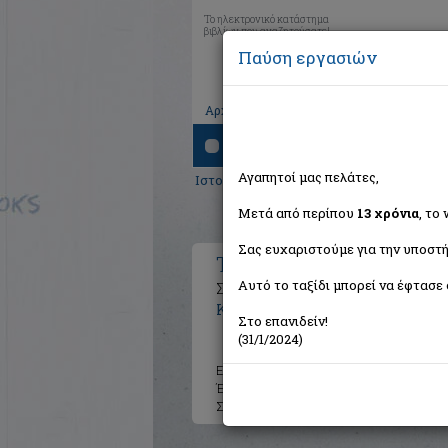
Το ηλεκτρονικό κατάστημα
βιβλίων που αναζητούσατε!
Παύση εργασιών
|
|
|
Αρχική
Το καλάθι μου
Εγγραφή
Σύνδ
Αναζήτηση
Αγαπητοί μας πελάτες,
Ιστορία
>
Ρωμαική, Βυζαντινή και Οθωμ
Μετά από περίπου
13 χρόνια
, το
Σας ευχαριστούμε για την υποστή
Τρίγλια
Αυτό το ταξίδι μπορεί να έφτασε 
Συμβολή στην εκκλησιαστική ιστορ
Καψάλης Αθανάσιος
Στο επανιδείν!
(31/1/2024)
Εκδότης:
Ηρόδοτος
Έτος:
2021
Σελίδες:
495