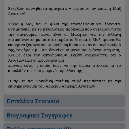
Εντελώς ασυνήθιστα πράγματα – εκτός κι αν είσαι η Μαξ
Άινσταϊν!
Τώρα η Μαξ και οι φίλοι της επιστρέφουν και έρχονται
αντιμέτωποι με το μεγαλύτερο πρόβλημα που ανέλαβαν ποτέ:
την παγκόσμια πείνα. Ενώ οι Μαχητές για την Αλλαγή
καταπιάνονται με αυτό το τεράστιο ζήτημα, η Μαξ προσπαθεί
επίσης να ξεφύγει απ’ τη μοχθηρή Κορπ και τον άσπονδο εχθρό
της, τον δρα Ζιμ – και δεν είναι οι μόνοι που ψάχνουν τη Μαξ.
Καθώς όλοι την καταδιώκουν, εκείνη ανακαλύπτει ότι ο
Άινσταϊν είχε δημιουργήσει μια
χρονομηχανή, η οποία ίσως να της δώσει στοιχεία ια το
παρελθόν της – το μακρινό παρελθόν της…
Η πρώτη και μοναδική παιδική σειρά περιπέτειας με την
επίσημη έγκριση του Αρχείου Άλμπερτ Άινσταϊν!
Επιπλέον Στοιχεία
Βιογραφικό Συγγραφέα