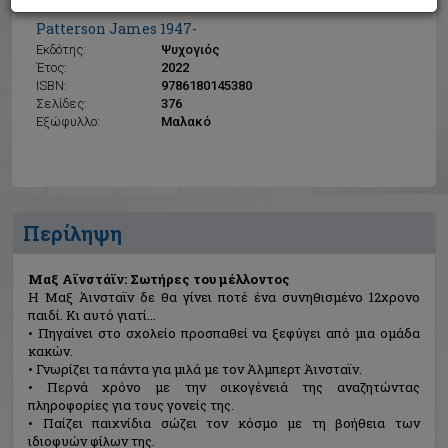
Μαξ Αϊνστάϊν: Σωτήρες του μέλλοντος
Patterson James 1947-
Εκδότης:
Ψυχογιός
Έτος:
2022
ISBN:
9786180145380
Σελίδες:
376
Εξώφυλλο:
Μαλακό
Περίληψη
Μαξ Αϊνστάϊν: Σωτήρες του μέλλοντος
H Μαξ Άινσταϊν δε θα γίνει ποτέ ένα συνηθισμένο 12χρονο
παιδί. Κι αυτό γιατί...
• Πηγαίνει στο σχολείο προσπαθεί να ξεφύγει από μια ομάδα
κακών.
• Γνωρίζει τα πάντα για μιλά με τον Άλμπερτ Άινσταϊν.
• Περνά χρόνο με την οικογένειά της αναζητώντας
πληροφορίες για τους γονείς της.
• Παίζει παιχνίδια σώζει τον κόσμο με τη βοήθεια των
ιδιοφυών φίλων της.