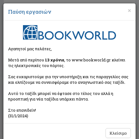
×
Παύση εργασιών
Αναζήτηση
Αγαπητοί μας πελάτες,
Μετά από περίπου
13 χρόνια
, το www.bookworld.gr κλείνει
τις ηλεκτρονικές του πόρτες.
Σας ευχαριστούμε για την υποστήριξη και τις παραγγελίες σας
και ελπίζουμε να συνεισφέραμε στο αναγνωστικό σας ταξίδι.
Τιμή εκδότη:€17,70
Αυτό το ταξίδι μπορεί να έφτασε στο τέλος του αλλά η
€15,93
Η τιμή μας:
προοπτική για νέα ταξίδια υπάρχει πάντα.
Δεν υπάρχει δυνατότητα παραγγελίας
Στο επανιδείν!
(31/1/2024)
Κλείσιμο